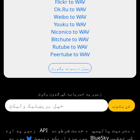
Flickr to WAV
Ok.Ru to WAV
Weibo to WAV
Youku to WAV
Niconico to WAV
Bitchute to WAV
Rutube to WAV
Peertube to WAV
ټول درسونه وګورئ
زموږ په خبرپاڼه کې ګډون وکړئ
غړیتوب
د محرمیت پالیسي
د خدمت شرطونه
API
زموږ په اړه
موږ سره اړیکه ونیسئ
موږ په BlueSky کې تعقیب