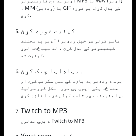
آډیو په دې فارمیټونو MP3 یا WAV (آډیو)
، MP4 (ویډیو) یا GIF کې بدل کړئ. یو غوره
کړئ.
کیفیت غوره کړئ
تاسو کولی شئ خپل ویډیو / آډیو په مختلف
کیفیتونو کې بدل کړئ ، له ټیټ څخه لوړ
کیفیت ته.
میټاډاټا چیک کړئ
یوټ د ویډیو په پاڼه کې متن سکریپ کوي او
هغه څه پکې اچوي چې موږ اټکل کوو سرلیک
یا هنرمند دی، تاسو کولی شئ دا تازه کړئ.
Twitch to MP3
د بڼې بدلون Twitch to MP3.