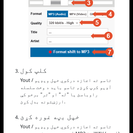
کلپ کول
Yout تاسو ته اجازه درکوي خپل ویډیو /
آډیو کرپ کړئ، تاسو باید د وخت سلسله
راوباسئ یا "له" او "تر" برخو کې
ارزښتونه بدل کړئ.
خپل بڼه غوره کړئ
Yout تاسو ته اجازه درکوي خپل ویډیو /