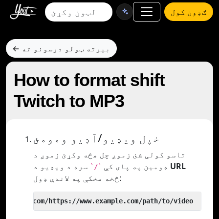
ګډون کول
← بیرته ټولو درسونو ته
How to format shift
Twitch to MP3
خپل ویډیو/آډیو ومومئ
تاسو کولی شئ زموږ چل هڅه وکړئ زموږ د
URL
سره د ویډیو د
ډومین په پای کې
`/`
څخه مخکې په لاندې ډول:
 yout.com/https://www.example.com/path/to/video