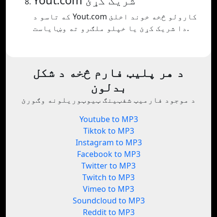
Yout.com شریک کړئ
که تاسو د Yout.com کارولو څخه خوند اخلئ
دا شریک کړئ یا خپلو ملګرو ته وښایاست.
د هر پلیټ فارم څخه د شکل
بدلون
د موجود فارمیټ شفټینګ ټیوټوریلونه وګورئ
Youtube to MP3
Tiktok to MP3
Instagram to MP3
Facebook to MP3
Twitter to MP3
Twitch to MP3
Vimeo to MP3
Soundcloud to MP3
Reddit to MP3