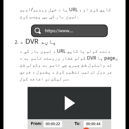
یا د خپل ویډیو/آډیو URL کاپي کړئ او د
لټون بار کې یې پیسټ کړئ.
د DVR پاڼه
د لټون بار کې د URL دننه کولو یا کاپي
کولو فشار وروسته تاسو به د DVR پا pageې
ته واستول شئ چیرې چې تاسو به وکولی شئ
هر ډول ترتیب تنظیم کړئ ، پشمول د فرعي
سرلیکونو اضافه کول.