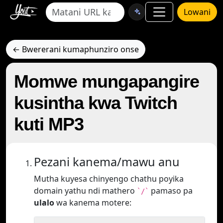
Lowani
← Bwererani kumaphunziro onse
Momwe mungapangire
kusintha kwa Twitch
kuti MP3
Pezani kanema/mawu anu
Mutha kuyesa chinyengo chathu poyika
domain yathu ndi mathero
pamaso pa
`/`
ulalo
wa kanema motere: