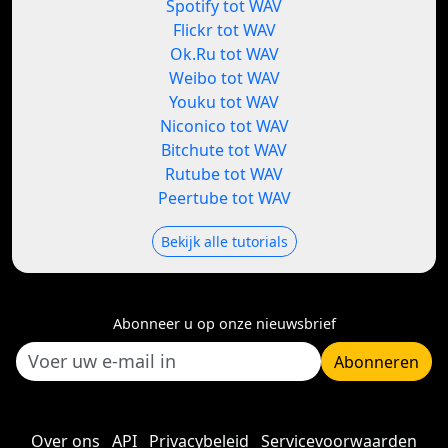
Spotify tot WAV
Flickr tot WAV
Ok.Ru tot WAV
Weibo tot WAV
Youku tot WAV
Niconico tot WAV
Bitchute tot WAV
Rutube tot WAV
Peertube tot WAV
Bekijk alle tutorials
Abonneer u op onze nieuwsbrief
Abonneren
Over ons
API
Privacybeleid
Servicevoorwaarden