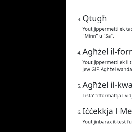
Qtugħ
Yout jippermettilek taq
"Minn" u "Sa".
Agħżel il-fo
Yout jippermettilek li
jew GIF. Agħżel waħda
Agħżel il-kwa
Tista' tifformattja l-vi
Iċċekkja l-M
Yout jinbarax it-test f