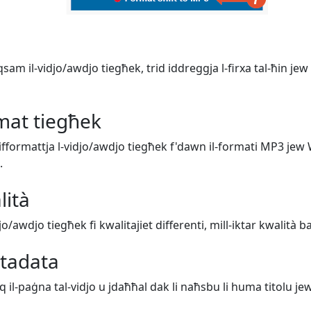
sam il-vidjo/awdjo tiegħek, trid iddreggja l-firxa tal-ħin jew 
rmat tiegħek
 tifformattja l-vidjo/awdjo tiegħek f'dawn il-formati MP3 jew
.
lità
djo/awdjo tiegħek fi kwalitajiet differenti, mill-iktar kwalità 
etadata
uq il-paġna tal-vidjo u jdaħħal dak li naħsbu li huma titolu jew