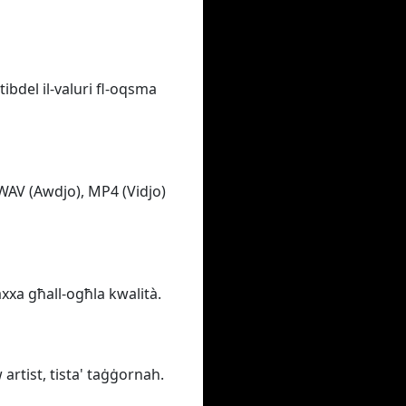
tibdel il-valuri fl-oqsma
 WAV (Awdjo), MP4 (Vidjo)
baxxa għall-ogħla kwalità.
 artist, tista' taġġornah.