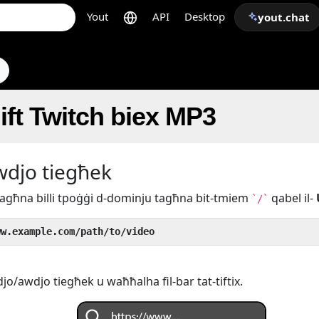
Yout
API
Desktop
yout.chat
ift Twitch biex MP3
awdjo tiegħek
k tagħna billi tpoġġi d-dominju tagħna bit-tmiem
qabel il-
`/`
ww.example.com/path/to/video
djo/awdjo tiegħek u waħħalha fil-bar tat-tiftix.