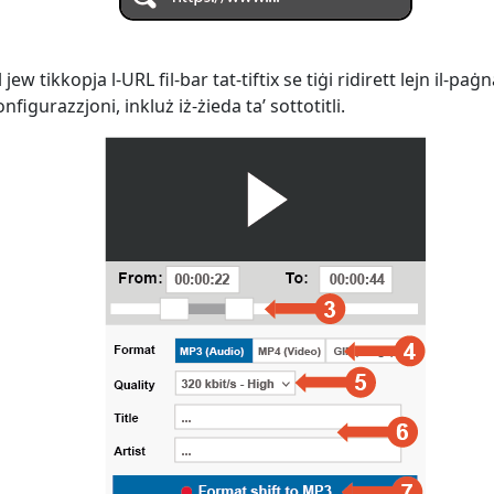
ew tikkopja l-URL fil-bar tat-tiftix se tiġi ridirett lejn il-paġ
figurazzjoni, inkluż iż-żieda ta’ sottotitli.