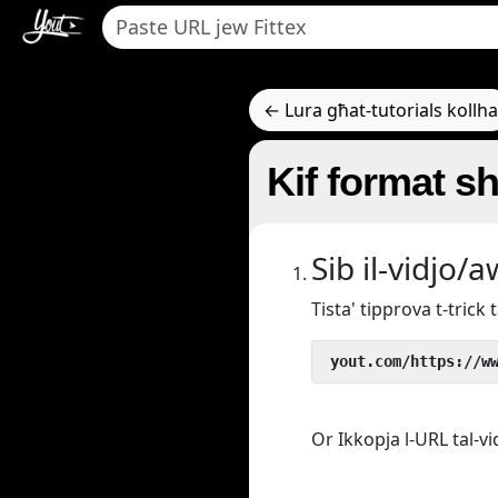
← Lura għat-tutorials kollha
Kif format sh
Sib il-vidjo/
Tista' tipprova t-tric
 yout.com/https://w
Or Ikkopja l-URL tal-vi