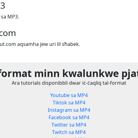
P3
h sa MP3.
.com
out.com aqsamha jew uri lil sħabek.
l-format minn kwalunkwe pj
Ara tutorials disponibbli dwar iċ-ċaqliq tal-format
Youtube sa MP4
Tiktok sa MP4
Instagram sa MP4
Facebook sa MP4
Twitter sa MP4
Twitch sa MP4