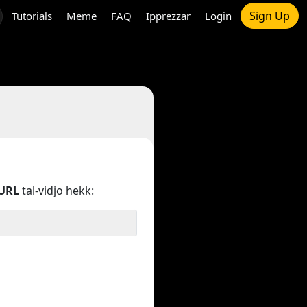
Sign Up
Tutorials
Meme
FAQ
Ipprezzar
Login
URL
tal-vidjo hekk: