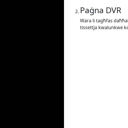
Paġna DVR
Wara li tagħfas daħħal j
tissettja kwalunkwe kon