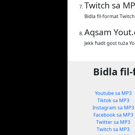
Twitch sa M
Bidla fil-format Twitc
Aqsam Yout
Jekk ħadt gost tuża Y
Bidla fi
Youtube sa MP3
Tiktok sa MP3
Instagram sa MP3
Facebook sa MP3
Twitter sa MP3
Twitch sa MP3