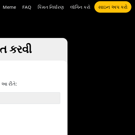
સાઇન અપ કરો
Meme
FAQ
કિંમત નિર્ધારણ
લૉગિન કરો
િત કરવી
 આ રીતે: