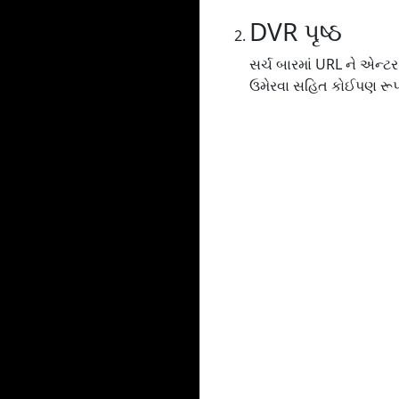
DVR પૃષ્ઠ
સર્ચ બારમાં URL ને એન્ટ
ઉમેરવા સહિત કોઈપણ રૂપર