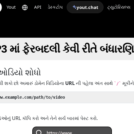
Yout
API
ડેસ્કટોપ
ટ્યુટોરિયલ્સ
yout.chat
 માં ફેરબદલી કેવી રીતે બંધારણ
/ઓડિયો શોધો
ી શકો છો અમારું ડોમેન વિડિયોના
URL
ની પહેલા અંત સાથે
મૂકીને
`/`
ww.example.com/path/to/video
ું URL કૉપિ કરો અને તેને સર્ચ બારમાં પેસ્ટ કરો.