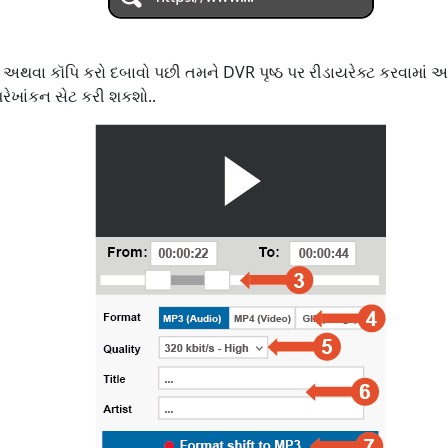
ર અથવા કૉપિ કરો દબાવો પછી તમને DVR પૃષ્ઠ પર રીડાયરેક્ટ કરવામાં
ેખાંકન સેટ કરી શકશો..