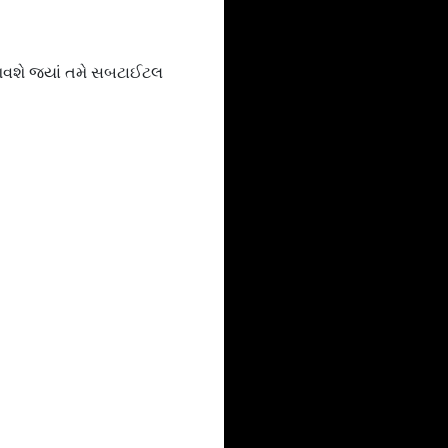
 આવશે જ્યાં તમે સબટાઈટલ