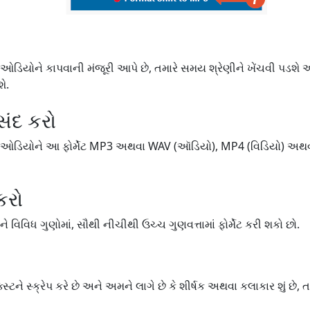
ઓડિયોને કાપવાની મંજૂરી આપે છે, તમારે સમય શ્રેણીને ખેંચવી પડશે 
ે.
પસંદ કરો
/ઓડિયોને આ ફોર્મેટ MP3 અથવા WAV (ઑડિયો), MP4 (વિડિયો) અથવા GI
કરો
 વિવિધ ગુણોમાં, સૌથી નીચીથી ઉચ્ચ ગુણવત્તામાં ફોર્મેટ કરી શકો છો.
સ્ટને સ્ક્રેપ કરે છે અને અમને લાગે છે કે શીર્ષક અથવા કલાકાર શું છે, 