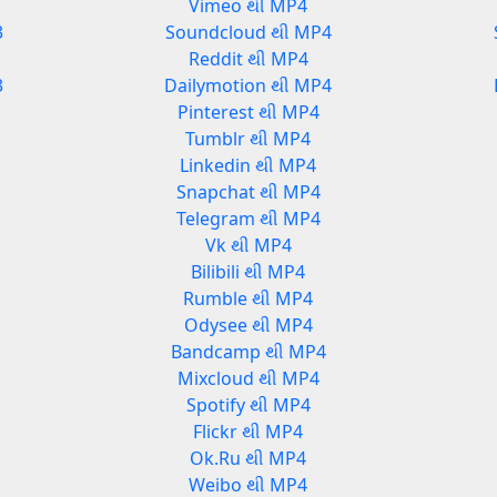
Vimeo થી MP4
3
Soundcloud થી MP4
Reddit થી MP4
3
Dailymotion થી MP4
Pinterest થી MP4
Tumblr થી MP4
Linkedin થી MP4
Snapchat થી MP4
Telegram થી MP4
Vk થી MP4
Bilibili થી MP4
Rumble થી MP4
Odysee થી MP4
Bandcamp થી MP4
Mixcloud થી MP4
Spotify થી MP4
Flickr થી MP4
Ok.Ru થી MP4
Weibo થી MP4