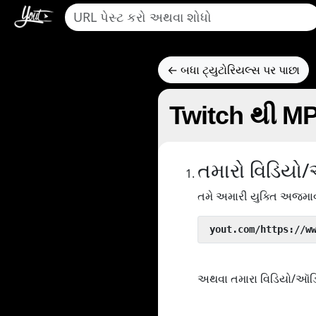
← બધા ટ્યુટોરિયલ્સ પર પાછા
Twitch થી MP3
તમારો વિડિયો
તમે અમારી યુક્તિ અજમાવ
 yout.com/https://w
અથવા તમારા વિડિયો/ઑડિઓન