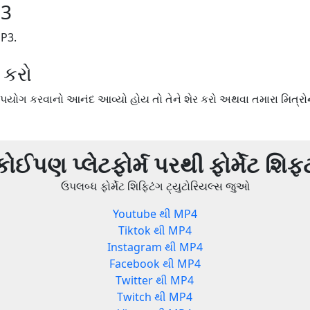
P3
MP3.
 કરો
યોગ કરવાનો આનંદ આવ્યો હોય તો તેને શેર કરો અથવા તમારા મિત્રોન
કોઈપણ પ્લેટફોર્મ પરથી ફોર્મેટ શિફ્
ઉપલબ્ધ ફોર્મેટ શિફ્ટિંગ ટ્યુટોરિયલ્સ જુઓ
Youtube થી MP4
Tiktok થી MP4
Instagram થી MP4
Facebook થી MP4
Twitter થી MP4
Twitch થી MP4