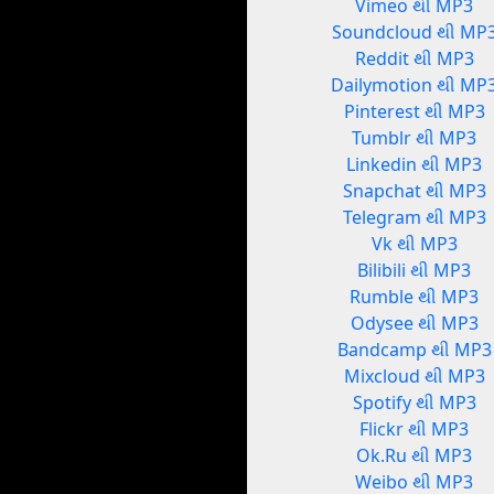
Vimeo થી MP3
Soundcloud થી MP
Reddit થી MP3
Dailymotion થી MP
Pinterest થી MP3
Tumblr થી MP3
Linkedin થી MP3
Snapchat થી MP3
Telegram થી MP3
Vk થી MP3
Bilibili થી MP3
Rumble થી MP3
Odysee થી MP3
Bandcamp થી MP3
Mixcloud થી MP3
Spotify થી MP3
Flickr થી MP3
Ok.Ru થી MP3
Weibo થી MP3