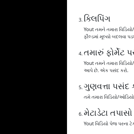
ક્લિપિંગ
Yout તમને તમારા વિડિયો/
ફીલ્ડમાં મૂલ્યો બદલવા પડશ
તમારું ફોર્મેટ 
Yout તમને તમારા વિડિયો
આપે છે. એક પસંદ કરો.
ગુણવત્તા પસંદ 
તમે તમારા વિડિયો/ઓડિયોને
મેટાડેટા તપાસો
Yout વિડિયો પેજ પરના ટેક્