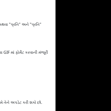
અથવા "પ્રતિ" અને "પ્રતિ"
F માં ફોર્મેટ કરવાની મંજૂરી
તમે તેને અપડેટ કરી શકો છો.