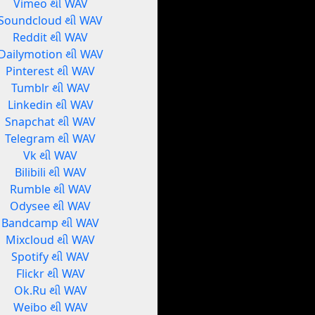
Vimeo થી WAV
Soundcloud થી WAV
Reddit થી WAV
Dailymotion થી WAV
Pinterest થી WAV
Tumblr થી WAV
Linkedin થી WAV
Snapchat થી WAV
Telegram થી WAV
Vk થી WAV
Bilibili થી WAV
Rumble થી WAV
Odysee થી WAV
Bandcamp થી WAV
Mixcloud થી WAV
Spotify થી WAV
Flickr થી WAV
Ok.Ru થી WAV
Weibo થી WAV