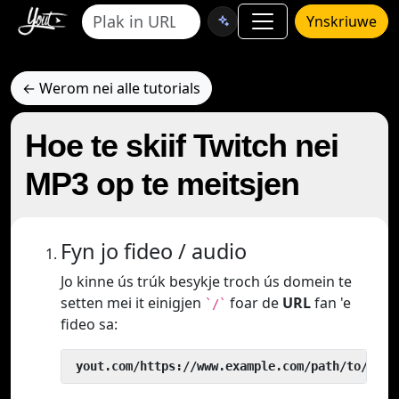
Ynskriuwe
← Werom nei alle tutorials
Hoe te skiif Twitch nei
MP3 op te meitsjen
Fyn jo fideo / audio
Jo kinne ús trúk besykje troch ús domein te
setten mei it einigjen
foar de
URL
fan 'e
`/`
fideo sa:
 yout.com/https://www.example.com/path/to/vide