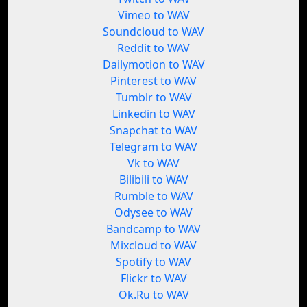
Vimeo to WAV
Soundcloud to WAV
Reddit to WAV
Dailymotion to WAV
Pinterest to WAV
Tumblr to WAV
Linkedin to WAV
Snapchat to WAV
Telegram to WAV
Vk to WAV
Bilibili to WAV
Rumble to WAV
Odysee to WAV
Bandcamp to WAV
Mixcloud to WAV
Spotify to WAV
Flickr to WAV
Ok.Ru to WAV