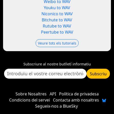
Weibo to WAV
Youku to WAV
Niconico to WAV
Bitchute to WAV
Rutube to WAV
Peertube to WAV
Veure tots els tutorials
Subscriure al nostre butlletí informatiu
Subscriu
Sobre Nosaltres
API
Política de privadesa
Condicions del servei
Contacta amb nosaltres
Segueix-nos a BlueSky