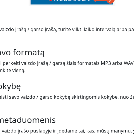
vaizdo įrašą / garso įrašą, turite vilkti laiko intervalą arba 
savo formatą
i perkelti vaizdo įrašą / garsą šiais formatais MP3 arba WAV
inkite vieną.
kokybę
eisti savo vaizdo / garso kokybę skirtingomis kokybe, nuo ž
e metaduomenis
ą vaizdo įrašo puslapyje ir įdedame tai, kas, mūsų manymu,