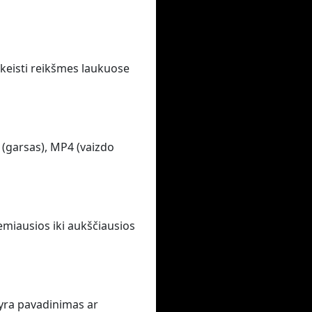
pakeisti reikšmes laukuose
 (garsas), MP4 (vaizdo
emiausios iki aukščiausios
 yra pavadinimas ar