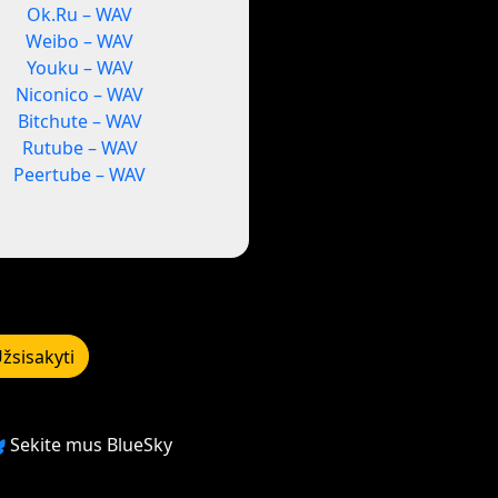
Ok.Ru – WAV
Weibo – WAV
Youku – WAV
Niconico – WAV
Bitchute – WAV
Rutube – WAV
Peertube – WAV
žsisakyti
Sekite mus BlueSky