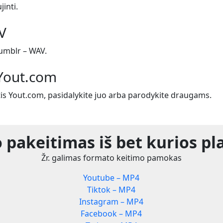
jinti.
V
umblr – WAV.
 Yout.com
tis Yout.com, pasidalykite juo arba parodykite draugams.
 pakeitimas iš bet kurios pl
Žr. galimas formato keitimo pamokas
Youtube – MP4
Tiktok – MP4
Instagram – MP4
Facebook – MP4