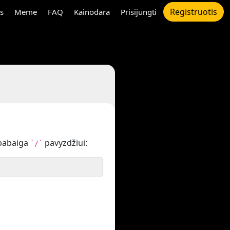
Registruotis
s
Meme
FAQ
Kainodara
Prisijungti
pabaiga
pavyzdžiui:
`/`