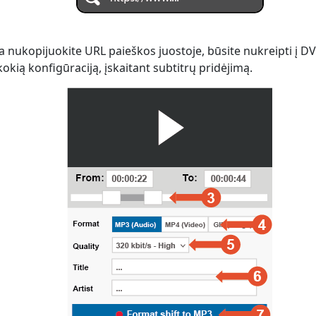
 nukopijuokite URL paieškos juostoje, būsite nukreipti į D
kokią konfigūraciją, įskaitant subtitrų pridėjimą.