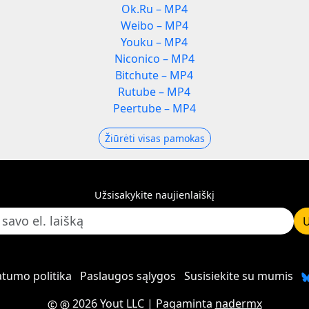
Ok.Ru – MP4
Weibo – MP4
Youku – MP4
Niconico – MP4
Bitchute – MP4
Rutube – MP4
Peertube – MP4
Žiūrėti visas pamokas
Užsisakykite naujienlaiškį
U
atumo politika
Paslaugos sąlygos
Susisiekite su mumis
2026 Yout LLC
| Pagaminta
nadermx