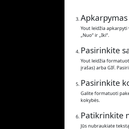
Apkarpymas
Yout leidžia apkarpyti 
„Nuo“ ir „Iki“.
Pasirinkite 
Yout leidžia formatuot
įrašas) arba GIF. Pasir
Pasirinkite 
Galite formatuoti pak
kokybės.
Patikrinkit
Jūs nubraukiate tekst