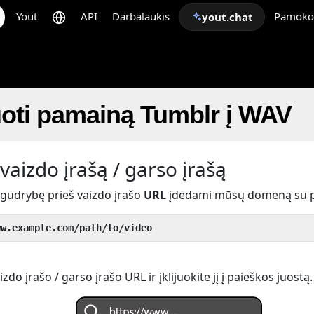
Yout
API
Darbalaukis
Pamoko
yout.chat
oti pamainą Tumblr į WAV
vaizdo įrašą / garso įrašą
 gudrybę prieš vaizdo įrašo
URL
įdėdami mūsų domeną su 
ww.example.com/path/to/video
do įrašo / garso įrašo URL ir įklijuokite jį į paieškos juostą.