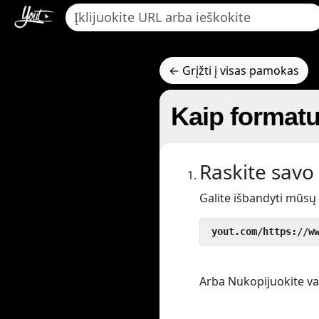
← Grįžti į visas pamokas
Kaip formatu
Raskite savo 
Galite išbandyti mūsų
 yout.com/https://w
Arba Nukopijuokite vaiz