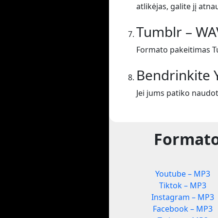
atlikėjas, galite jį atnau
Tumblr – WA
Formato pakeitimas T
Bendrinkite
Jei jums patiko naudo
Formato
Youtube – MP3
Tiktok – MP3
Instagram – MP3
Facebook – MP3