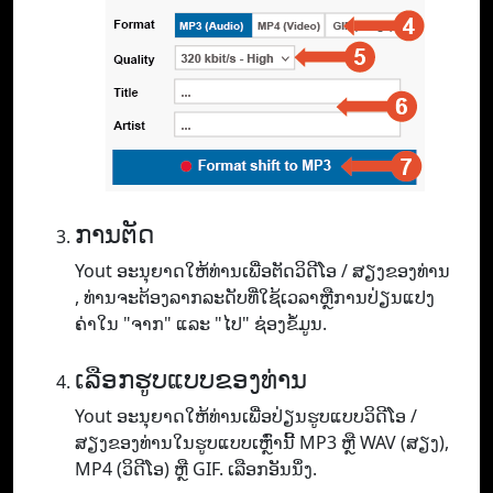
ການຕັດ
Yout ອະ​ນຸ​ຍາດ​ໃຫ້​ທ່ານ​ເພື່ອ​ຕັດ​ວິ​ດີ​ໂອ / ສຽງ​ຂອງ​ທ່ານ​
, ທ່ານ​ຈະ​ຕ້ອງ​ລາກ​ລະ​ດັບ​ທີ່​ໃຊ້​ເວ​ລາ​ຫຼື​ການ​ປ່ຽນ​ແປງ​
ຄ່າ​ໃນ "ຈາກ​" ແລະ "ໄປ​" ຊ່ອງ​ຂໍ້​ມູນ.
ເລືອກຮູບແບບຂອງທ່ານ
Yout ອະ​ນຸ​ຍາດ​ໃຫ້​ທ່ານ​ເພື່ອ​ປ່ຽນ​ຮູບ​ແບບ​ວິ​ດີ​ໂອ /
ສຽງ​ຂອງ​ທ່ານ​ໃນ​ຮູບ​ແບບ​ເຫຼົ່າ​ນີ້ MP3 ຫຼື WAV (ສຽງ​)​,
MP4 (ວິ​ດີ​ໂອ​) ຫຼື GIF​. ເລືອກອັນນຶ່ງ.