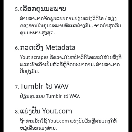
ເລືອກຄຸນນະພາບ
ທ່ານ​ສາ​ມາດ​ຈັດ​ຮູບ​ແບບ​ການ​ປ່ຽນ​ແປງ​ວິ​ດີ​ໂອ / ສຽງ​
ຂອງ​ທ່ານ​ໃນ​ຄຸນ​ນະ​ພາບ​ທີ່​ແຕກ​ຕ່າງ​ກັນ​, ຈາກ​ຕ​່​ໍາ​ສຸດ​ກັບ​
ຄຸນ​ນະ​ພາບ​ສູງ​ສຸດ​.
ກວດເບິ່ງ Metadata
Yout scrapes ຂໍ້ຄວາມໃນຫນ້າວິດີໂອແລະໃສ່ໃນສິ່ງທີ່
ພວກເຮົາເດົາເປັນຫົວຂໍ້ຫຼືຈິດຕະນາການ, ທ່ານສາມາດ
ປັບປຸງມັນ.
Tumblr ໄປ WAV
ປ່ຽນຮູບແບບ Tumblr ໄປ WAV.
ແບ່ງປັນ Yout.com
ຖ້າທ່ານມັກໃຊ້ Yout.com ແບ່ງປັນມັນຫຼືສະແດງໃຫ້
ຫມູ່ເພື່ອນຂອງທ່ານ.