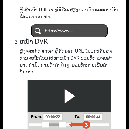
ຫຼື ສຳເນົາ URL ຂອງວິດີໂອ/ສຽງຂອງເຈົ້າ ແລະວາງມັນ
ໃສ່ແຖບຊອກຫາ.
ຫນ້າ DVR
ຫຼັງຈາກກົດ enter ຫຼືຄັດລອກ URL ໃນແຖບຄົ້ນຫາ
ທ່ານຈະຖືກໂອນໄປຫາຫນ້າ DVR ບ່ອນທີ່ທ່ານຈະສາ
ມາດກໍານົດການຕັ້ງຄ່າໃດໆ, ລວມທັງການເພີ່ມຄໍາ
ບັນຍາຍ..