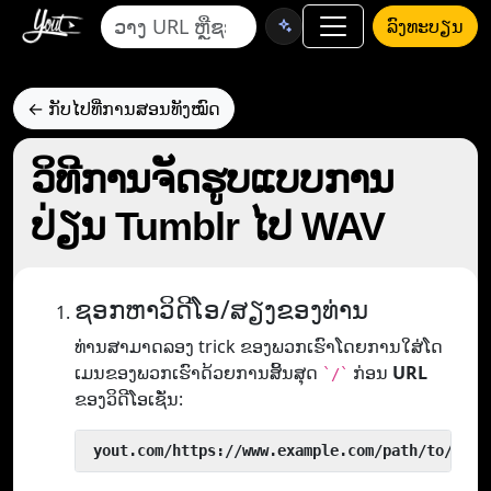
ລົງທະບຽນ
← ກັບໄປທີ່ການສອນທັງໝົດ
ວິທີການຈັດຮູບແບບການ
ປ່ຽນ Tumblr ໄປ WAV
ຊອກຫາວິດີໂອ/ສຽງຂອງທ່ານ
ທ່ານສາມາດລອງ trick ຂອງພວກເຮົາໂດຍການໃສ່ໂດ
ເມນຂອງພວກເຮົາດ້ວຍການສິ້ນສຸດ
ກ່ອນ
URL
`/`
ຂອງວິດີໂອເຊັ່ນ:
 yout.com/https://www.example.com/path/to/vide