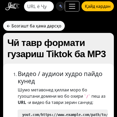
Қайд кардан
← Бозгашт ба ҳама дарсҳо
Чӣ тавр формати
гузариш Tiktok ба MP3
Видео / аудиои худро пайдо
кунед
Шумо метавонед ҳиллаи моро бо
гузоштани домени мо бо охири
пеш аз
`/`
URL
-и видео ба таври зерин санҷед:
 yout.com/https://www.example.com/path/to/vide