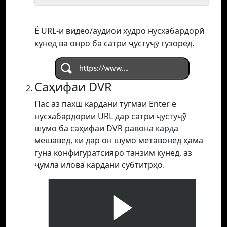
Ё URL-и видео/аудиои худро нусхабардорӣ
кунед ва онро ба сатри ҷустуҷӯ гузоред.
Саҳифаи DVR
Пас аз пахш кардани тугмаи Enter ё
нусхабардории URL дар сатри ҷустуҷӯ
шумо ба саҳифаи DVR равона карда
мешавед, ки дар он шумо метавонед ҳама
гуна конфигуратсияро танзим кунед, аз
ҷумла илова кардани субтитрҳо.