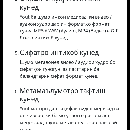
кунед
Yout ба шумо имкон медиҳад, ки видео /
аудиои худро дар ин форматҳо формат
кунед MP3 ё WAV (Аудио), MP4 (Видео) ё GIF.
Якеро интихоб кунед.
Сифатро интихоб кунед
Шумо метавонед видео / аудиои худро бо
сифатҳои гуногун, аз пасттарин ба
баландтарин сифат формат кунед.
Метамаълумотро тафтиш
кунед
Yout матнро дар саҳифаи видео мерезад ва
он чизеро, ки ба мо унвон ё рассом аст,
мегузорад, шумо метавонед онро навсозӣ
кунед.