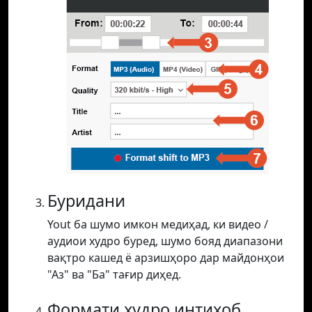
Буридани
Yout ба шумо имкон медиҳад, ки видео /
аудиои худро буред, шумо бояд диапазони
вақтро кашед ё арзишҳоро дар майдонҳои
"Аз" ва "Ба" тағир диҳед.
Формати худро интихоб