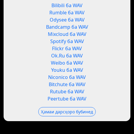
Bilibili ба WAV
Rumble ба WAV
Odysee ба WAV
Bandcamp ба WAV
Mixcloud ба WAV
Spotify ба WAV
Flickr ба WAV
Ok.Ru ба WAV
Weibo ба WAV
Youku ба WAV
Niconico ба WAV
Bitchute ба WAV
Rutube ба WAV
Peertube ба WAV
Ҳамаи дарсҳоро бубинед