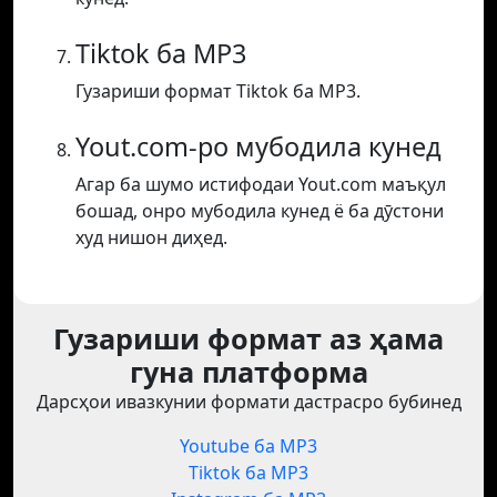
Tiktok ба MP3
Гузариши формат Tiktok ба MP3.
Yout.com-ро мубодила кунед
Агар ба шумо истифодаи Yout.com маъқул
бошад, онро мубодила кунед ё ба дӯстони
худ нишон диҳед.
Гузариши формат аз ҳама
гуна платформа
Дарсҳои ивазкунии формати дастрасро бубинед
Youtube ба MP3
Tiktok ба MP3