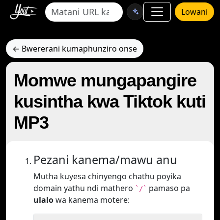
Lowani
← Bwererani kumaphunziro onse
Momwe mungapangire
kusintha kwa Tiktok kuti
MP3
Pezani kanema/mawu anu
Mutha kuyesa chinyengo chathu poyika
domain yathu ndi mathero
pamaso pa
`/`
ulalo
wa kanema motere: