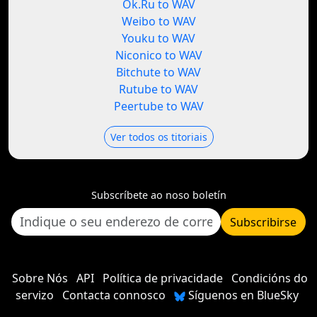
Ok.Ru to WAV
Weibo to WAV
Youku to WAV
Niconico to WAV
Bitchute to WAV
Rutube to WAV
Peertube to WAV
Ver todos os titoriais
Subscríbete ao noso boletín
Subscribirse
Sobre Nós
API
Política de privacidade
Condicións do
servizo
Contacta connosco
Síguenos en BlueSky