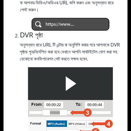
বা আপনার ভিডিও/অডিওর URL কপি করুন এবং অনুসন্ধান বারে
পেস্ট করুন।
DVR পৃষ্ঠা
অনুসন্ধান বারে URL টি এন্টার বা অনুলিপি করার পরে আপনাকে DVR
পৃষ্ঠায় পুনঃনির্দেশিত করা হবে যেখানে আপনি সাবটাইটেল যোগ করা সহ
যেকোনো কনফিগারেশন সেট করতে সক্ষম হবেন.