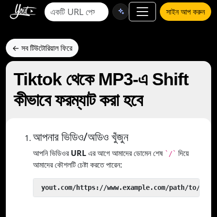
সাইন আপ করুন
← সব টিউটোরিয়াল ফিরে
Tiktok থেকে MP3-এ Shift
কীভাবে ফরম্যাট করা হবে
আপনার ভিডিও/অডিও খুঁজুন
আপনি ভিডিওর
URL
এর আগে আমাদের ডোমেন শেষ
দিয়ে
`/`
আমাদের কৌশলটি চেষ্টা করতে পারেন:
 yout.com/https://www.example.com/path/to/vide