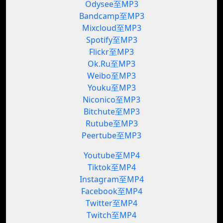
Odysee至MP3
Bandcamp至MP3
Mixcloud至MP3
Spotify至MP3
Flickr至MP3
Ok.Ru至MP3
Weibo至MP3
Youku至MP3
Niconico至MP3
Bitchute至MP3
Rutube至MP3
Peertube至MP3
Youtube至MP4
Tiktok至MP4
Instagram至MP4
Facebook至MP4
Twitter至MP4
Twitch至MP4