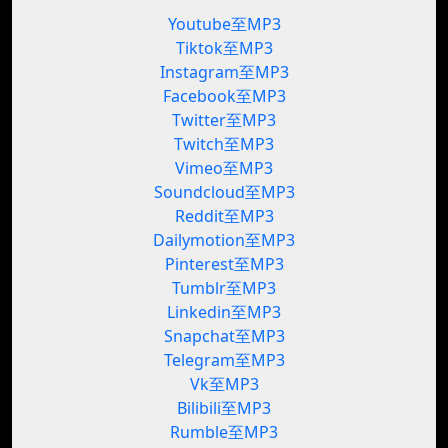
Youtube至MP3
Tiktok至MP3
Instagram至MP3
Facebook至MP3
Twitter至MP3
Twitch至MP3
Vimeo至MP3
Soundcloud至MP3
Reddit至MP3
Dailymotion至MP3
Pinterest至MP3
Tumblr至MP3
Linkedin至MP3
Snapchat至MP3
Telegram至MP3
Vk至MP3
Bilibili至MP3
Rumble至MP3