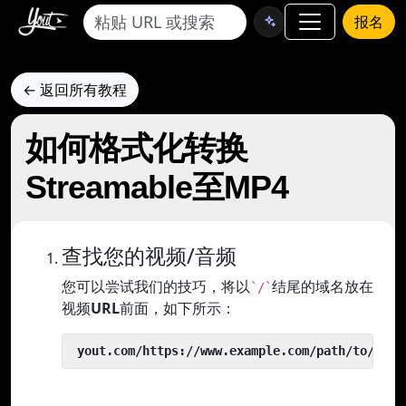
报名
← 返回所有教程
如何格式化转换
Streamable至MP4
查找您的视频/音频
您可以尝试我们的技巧，将以
结尾的域名放在
`/`
视频
URL
前面，如下所示：
 yout.com/https://www.example.com/path/to/vide