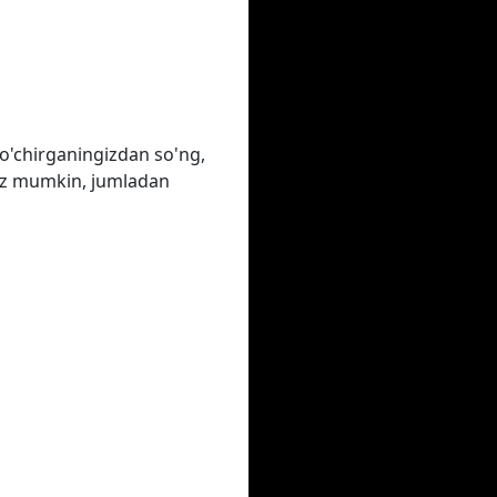
o'chirganingizdan so'ng,
ngiz mumkin, jumladan