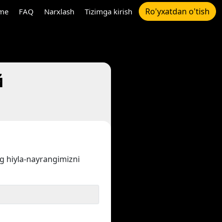
Ro'yxatdan o'tish
me
FAQ
Narxlash
Tizimga kirish
й
ng hiyla-nayrangimizni