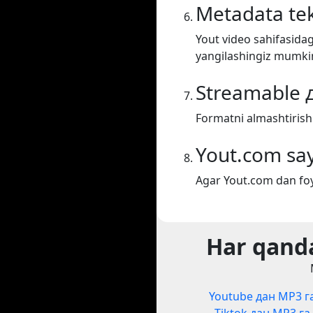
Metadata tek
Yout video sahifasidag
yangilashingiz mumki
Streamable 
Formatni almashtirish
Yout.com say
Agar Yout.com dan foy
Har qanda
Youtube дан MP3 г