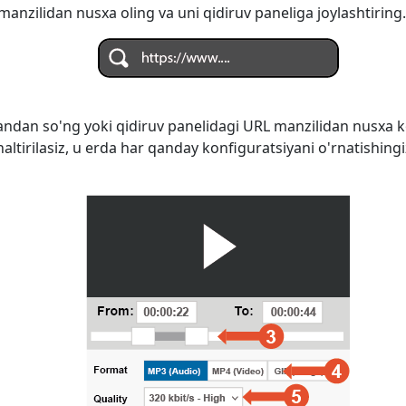
anzilidan nusxa oling va uni qidiruv paneliga joylashtiring.
ndan so'ng yoki qidiruv panelidagi URL manzilidan nusxa k
naltirilasiz, u erda har qanday konfiguratsiyani o'rnatishi