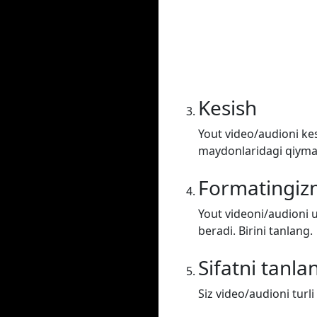
Kesish
Yout video/audioni kes
maydonlaridagi qiymatl
Formatingizn
Yout videoni/audioni u
beradi. Birini tanlang.
Sifatni tanla
Siz video/audioni turli