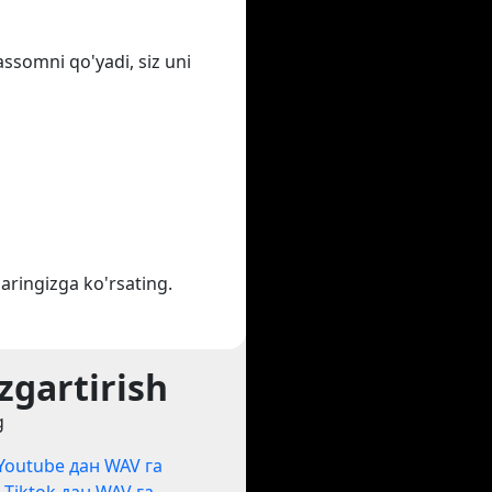
assomni qo'yadi, siz uni
aringizga ko'rsating.
zgartirish
g
Youtube дан WAV га