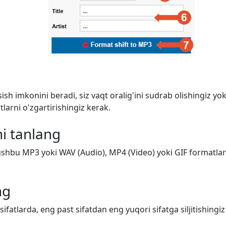
ish imkonini beradi, siz vaqt oralig'ini sudrab olishingiz y
arni o'zgartirishingiz kerak.
i tanlang
shbu MP3 yoki WAV (Audio), MP4 (Video) yoki GIF formatlarid
ng
 sifatlarda, eng past sifatdan eng yuqori sifatga siljitishing