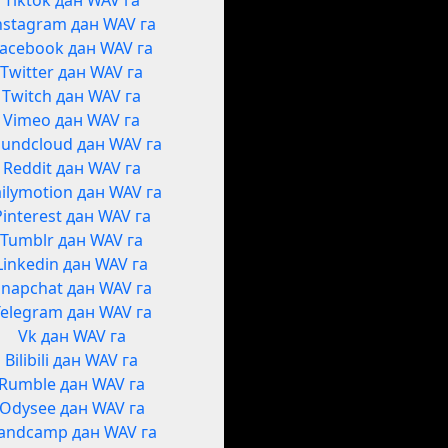
Tiktok дан WAV га
nstagram дан WAV га
acebook дан WAV га
Twitter дан WAV га
Twitch дан WAV га
Vimeo дан WAV га
undcloud дан WAV га
Reddit дан WAV га
ilymotion дан WAV га
Pinterest дан WAV га
Tumblr дан WAV га
Linkedin дан WAV га
Snapchat дан WAV га
Telegram дан WAV га
Vk дан WAV га
Bilibili дан WAV га
Rumble дан WAV га
Odysee дан WAV га
andcamp дан WAV га