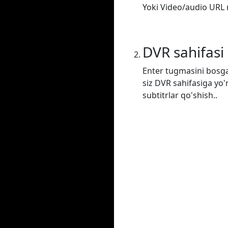
Yoki Video/audio URL m
DVR sahifasi
Enter tugmasini bosga
siz DVR sahifasiga yo'
subtitrlar qo'shish..