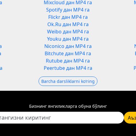
а
Mixcloud дан MP4 га
Spotify дан MP4 га
Flickr дан MP4 га
Ok.Ru дан MP4 га
Weibo дан MP4 га
Youku дан MP4 га
а
Niconico дан MP4 га
а
Bitchute дан MP4 га
а
Rutube дан MP4 га
а
Peertube дан MP4 га
Barcha darsliklarni koʻring
Бизнинг янгиликларга обуна бўлинг
Аъ