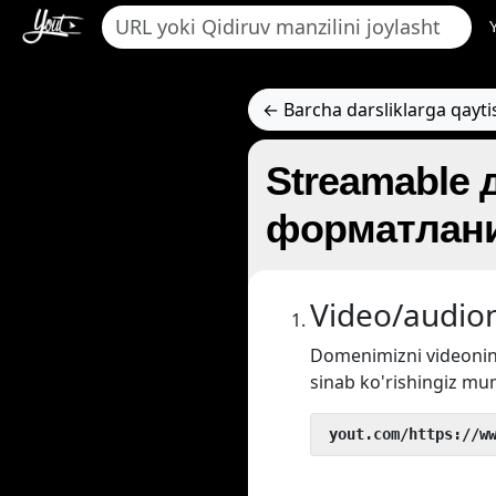
← Barcha darsliklarga qayti
Streamable 
форматлани
Video/audion
Domenimizni videoni
sinab ko'rishingiz mu
 yout.com/https://w