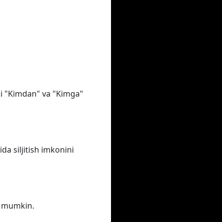
oki "Kimdan" va "Kimga"
a siljitish imkonini
iz mumkin.