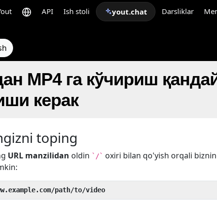
Yout
API
Ish stoli
Darsliklar
Me
yout.chat
sh
дан MP4 га кўчириш қанда
ши керак
gizni toping
ng
URL manzilidan
oldin
oxiri bilan qo'yish orqali bizni
`/`
mkin:
ww.example.com/path/to/video