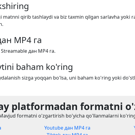
shiring
i matnni qirib tashlaydi va biz taxmin qilgan sarlavha yoki r
n.
дан MP4 га
 Streamable дан MP4 га.
tini baham ko'ring
dalanish sizga yoqqan bo'lsa, uni baham ko'ring yoki do'stl
y platformadan formatni o'
Mavjud formatni o'zgartirish bo'yicha qo'llanmalarni ko'rin
а
Youtube дан MP4 га