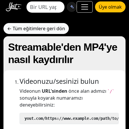
Üye olmak
← Tüm eğitimlere geri dön
Streamable'den MP4'ye
nasıl kaydırılır
Videonuzu/sesinizi bulun
Videonun
URL'sinden
önce alan adımızı
`/`
sonuyla koyarak numaramızı
deneyebilirsiniz:
 yout.com/https://www.example.com/path/to/vide