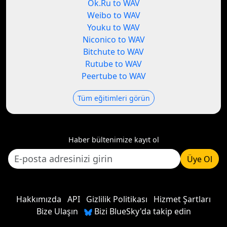
Ok.Ru to WAV
Weibo to WAV
Youku to WAV
Niconico to WAV
Bitchute to WAV
Rutube to WAV
Peertube to WAV
Tüm eğitimleri görün
Haber bültenimize kayıt ol
Üye Ol
Hakkımızda
API
Gizlilik Politikası
Hizmet Şartları
Bize Ulaşın
Bizi BlueSky'da takip edin