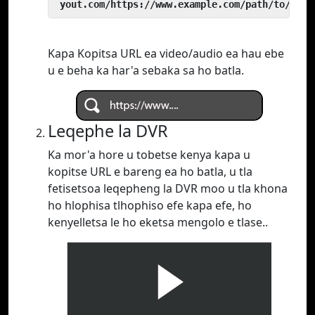
 yout.com/https://www.example.com/path/to/vide
Kapa Kopitsa URL ea video/audio ea hau ebe
u e beha ka har'a sebaka sa ho batla.
Leqephe la DVR
Ka mor'a hore u tobetse kenya kapa u
kopitse URL e bareng ea ho batla, u tla
fetisetsoa leqepheng la DVR moo u tla khona
ho hlophisa tlhophiso efe kapa efe, ho
kenyelletsa le ho eketsa mengolo e tlase..