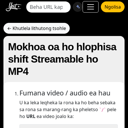
Ngolisa
← Khutlela lithutong tsohle
Mokhoa oa ho hlophisa
shift Streamable ho
MP4
Fumana video / audio ea hau
U ka leka leqheka la rona ka ho beha sebaka
sa rona sa marang-rang ka pheletso
pele
`/`
ho
URL
ea video joalo ka: