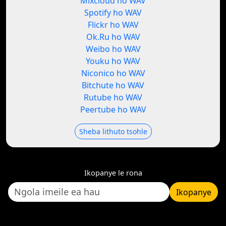
Mixcloud ho WAV
Spotify ho WAV
Flickr ho WAV
Ok.Ru ho WAV
Weibo ho WAV
Youku ho WAV
Niconico ho WAV
Bitchute ho WAV
Rutube ho WAV
Peertube ho WAV
Sheba lithuto tsohle
Ikopanye le rona
Ikopanye