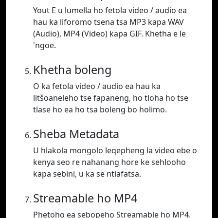
Yout E u lumella ho fetola video / audio ea
hau ka liforomo tsena tsa MP3 kapa WAV
(Audio), MP4 (Video) kapa GIF. Khetha e le
'ngoe.
Khetha boleng
O ka fetola video / audio ea hau ka
litšoaneleho tse fapaneng, ho tloha ho tse
tlase ho ea ho tsa boleng bo holimo.
Sheba Metadata
U hlakola mongolo leqepheng la video ebe o
kenya seo re nahanang hore ke sehlooho
kapa sebini, u ka se ntlafatsa.
Streamable ho MP4
Phetoho ea sebopeho Streamable ho MP4.