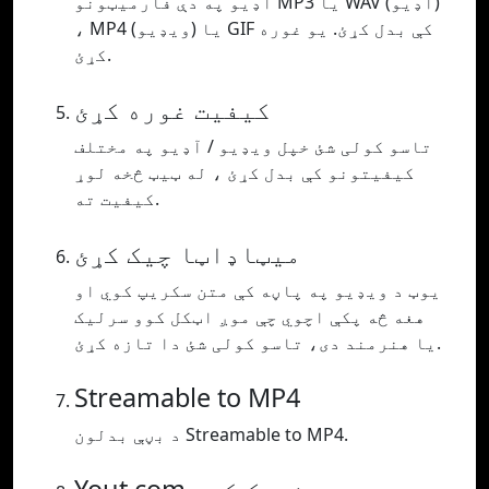
آډیو په دې فارمیټونو MP3 یا WAV (آډیو)
، MP4 (ویډیو) یا GIF کې بدل کړئ. یو غوره
کړئ.
کیفیت غوره کړئ
تاسو کولی شئ خپل ویډیو / آډیو په مختلف
کیفیتونو کې بدل کړئ ، له ټیټ څخه لوړ
کیفیت ته.
میټاډاټا چیک کړئ
یوټ د ویډیو په پاڼه کې متن سکریپ کوي او
هغه څه پکې اچوي چې موږ اټکل کوو سرلیک
یا هنرمند دی، تاسو کولی شئ دا تازه کړئ.
Streamable to MP4
د بڼې بدلون Streamable to MP4.