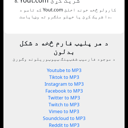
Yout.com شریک کړئ
که تاسو د Yout.com کارولو څخه خوند اخلئ
دا شریک کړئ یا خپلو ملګرو ته وښایاست.
د هر پلیټ فارم څخه د شکل
بدلون
د موجود فارمیټ شفټینګ ټیوټوریلونه وګورئ
Youtube to MP3
Tiktok to MP3
Instagram to MP3
Facebook to MP3
Twitter to MP3
Twitch to MP3
Vimeo to MP3
Soundcloud to MP3
Reddit to MP3