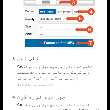
کلپ کول
Yout تاسو ته اجازه درکوي خپل ویډیو /
آډیو کرپ کړئ، تاسو باید د وخت سلسله
راوباسئ یا "له" او "تر" برخو کې
ارزښتونه بدل کړئ.
خپل بڼه غوره کړئ
Yout تاسو ته اجازه درکوي خپل ویډیو /