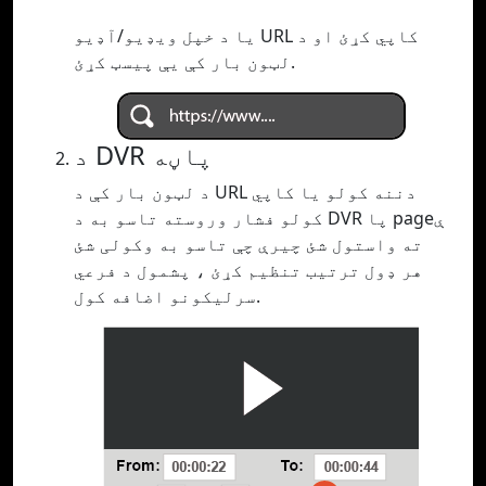
یا د خپل ویډیو/آډیو URL کاپي کړئ او د
لټون بار کې یې پیسټ کړئ.
د DVR پاڼه
د لټون بار کې د URL دننه کولو یا کاپي
کولو فشار وروسته تاسو به د DVR پا pageې
ته واستول شئ چیرې چې تاسو به وکولی شئ
هر ډول ترتیب تنظیم کړئ ، پشمول د فرعي
سرلیکونو اضافه کول.