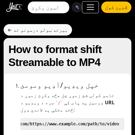
ګډون کول
← بیرته ټولو درسونو ته
How to format shift
Streamable to MP4
خپل ویډیو/آډیو ومومئ
تاسو کولی شئ زموږ چل هڅه وکړئ زموږ د
URL
سره د ویډیو د
ډومین په پای کې
`/`
څخه مخکې په لاندې ډول:
 yout.com/https://www.example.com/path/to/video