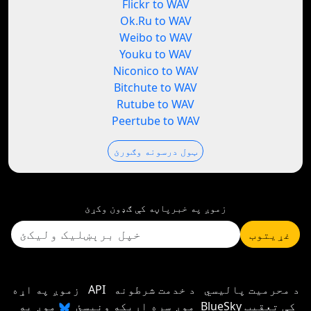
Flickr to WAV
Ok.Ru to WAV
Weibo to WAV
Youku to WAV
Niconico to WAV
Bitchute to WAV
Rutube to WAV
Peertube to WAV
ټول درسونه وګورئ
زموږ په خبرپاڼه کې ګډون وکړئ
غړیتوب
د محرمیت پالیسي
د خدمت شرطونه
API
زموږ په اړه
موږ سره اړیکه ونیسئ
موږ په BlueSky کې تعقیب