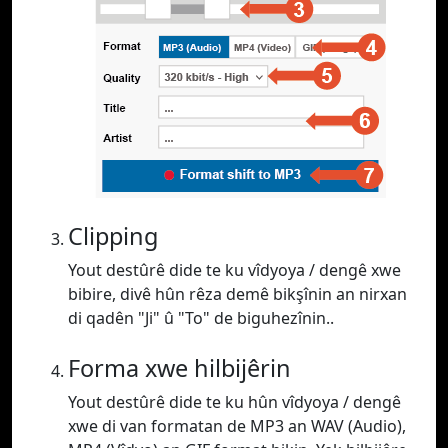
Clipping
Yout destûrê dide te ku vîdyoya / dengê xwe
bibire, divê hûn rêza demê bikşînin an nirxan
di qadên "Ji" û "To" de biguhezînin..
Forma xwe hilbijêrin
Yout destûrê dide te ku hûn vîdyoya / dengê
xwe di van formatan de MP3 an WAV (Audio),