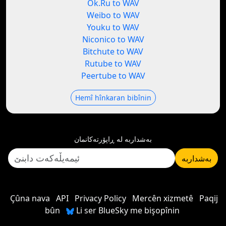
Ok.Ru to WAV
Weibo to WAV
Youku to WAV
Niconico to WAV
Bitchute to WAV
Rutube to WAV
Peertube to WAV
Hemî hînkaran bibînin
بەشداربە لە ڕاپۆرتەکانمان
بەشداربە
Çûna nava
API
Privacy Policy
Mercên xizmetê
Paqij
bûn
Li ser BlueSky me bişopînin