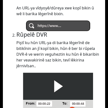
An URL-ya vîdyoyê/dûreya xwe kopî bikin û
wê li barika lêgerînê bixin.
Rûpelê DVR
Piştî ku hûn URL-ya di barika lêgerînê de
bitikînin an jî kopî bikin, hûn ê ber bi rûpela
DVR-ê ve werin veguheztin ku hûn ê bikaribin
her veavakirinê saz bikin, tevî lêkirina
jêrnivîsan..