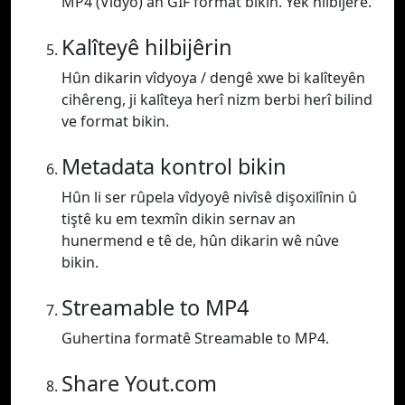
MP4 (Vîdyo) an GIF format bikin. Yek hilbijêre.
Kalîteyê hilbijêrin
Hûn dikarin vîdyoya / dengê xwe bi kalîteyên
cihêreng, ji kalîteya herî nizm berbi herî bilind
ve format bikin.
Metadata kontrol bikin
Hûn li ser rûpela vîdyoyê nivîsê dişoxilînin û
tiştê ku em texmîn dikin sernav an
hunermend e tê de, hûn dikarin wê nûve
bikin.
Streamable to MP4
Guhertina formatê Streamable to MP4.
Share Yout.com