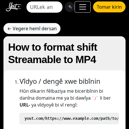
Tomar kirin
← Vegere hemî dersan
How to format shift
Streamable to MP4
Vîdyo / dengê xwe bibînin
Hûn dikarin fêlbaziya me biceribînin bi
danîna domaina me ya bi dawîya
li ber
`/`
URL-
ya vîdyoyê bi vî rengî:
 yout.com/https://www.example.com/path/to/vide