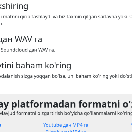
shiring
i matnni qirib tashlaydi va biz taxmin qilgan sarlavha yoki r
n.
дан WAV га
h Soundcloud дан WAV га.
tini baham ko'ring
dalanish sizga yoqqan bo'lsa, uni baham ko'ring yoki do'stl
y platformadan formatni o'
Mavjud formatni o'zgartirish bo'yicha qo'llanmalarni ko'rin
а
Youtube дан MP4 га