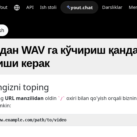
Yout
API
Ish stoli
Darsliklar
Me
yout.chat
sh
 дан WAV га кўчириш қанд
ши керак
gizni toping
ng
URL manzilidan
oldin
oxiri bilan qo'yish orqali bizni
`/`
mkin:
ww.example.com/path/to/video