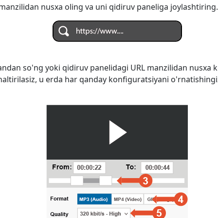
anzilidan nusxa oling va uni qidiruv paneliga joylashtiring.
ndan so'ng yoki qidiruv panelidagi URL manzilidan nusxa k
naltirilasiz, u erda har qanday konfiguratsiyani o'rnatishi