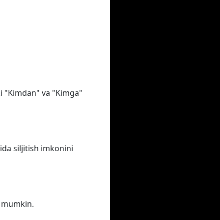
oki "Kimdan" va "Kimga"
a siljitish imkonini
iz mumkin.