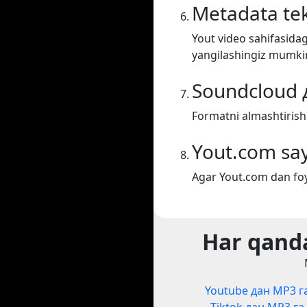
Metadata tek
Yout video sahifasidag
yangilashingiz mumki
Soundcloud 
Formatni almashtiris
Yout.com say
Agar Yout.com dan foy
Har qanda
Youtube дан MP3 г