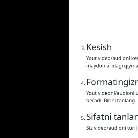
Kesish
Yout video/audioni kes
maydonlaridagi qiymatl
Formatingizn
Yout videoni/audioni u
beradi. Birini tanlang.
Sifatni tanla
Siz video/audioni turli