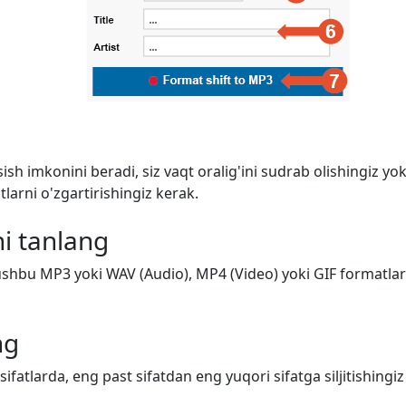
ish imkonini beradi, siz vaqt oralig'ini sudrab olishingiz y
arni o'zgartirishingiz kerak.
i tanlang
shbu MP3 yoki WAV (Audio), MP4 (Video) yoki GIF formatlarid
ng
 sifatlarda, eng past sifatdan eng yuqori sifatga siljitishing