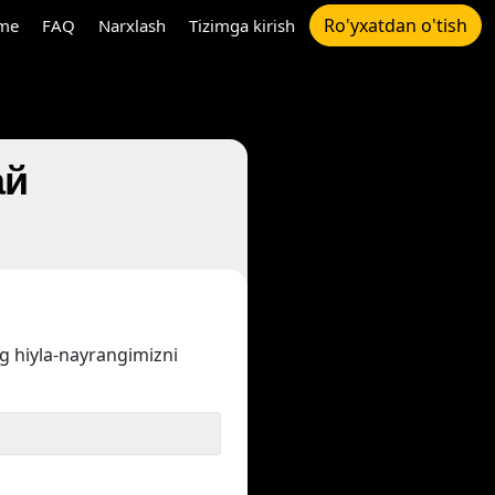
Ro'yxatdan o'tish
me
FAQ
Narxlash
Tizimga kirish
ай
ng hiyla-nayrangimizni