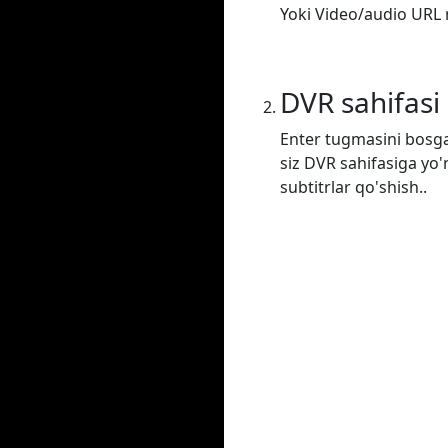
Yoki Video/audio URL m
DVR sahifasi
Enter tugmasini bosga
siz DVR sahifasiga yo'
subtitrlar qo'shish..