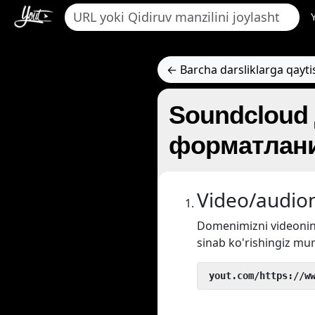
← Barcha darsliklarga qayti
Soundcloud
форматлани
Video/audion
Domenimizni videoni
sinab ko'rishingiz mu
 yout.com/https://w