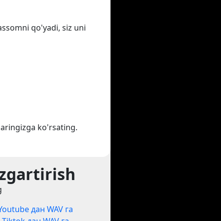
assomni qo'yadi, siz uni
aringizga ko'rsating.
zgartirish
g
Youtube дан WAV га