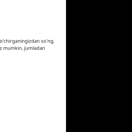
o'chirganingizdan so'ng,
ngiz mumkin, jumladan