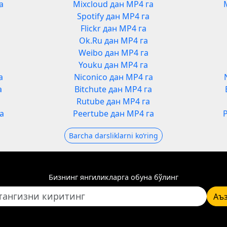
а
Mixcloud дан MP4 га
Spotify дан MP4 га
Flickr дан MP4 га
Ok.Ru дан MP4 га
Weibo дан MP4 га
Youku дан MP4 га
а
Niconico дан MP4 га
а
Bitchute дан MP4 га
а
Rutube дан MP4 га
а
Peertube дан MP4 га
Barcha darsliklarni koʻring
Бизнинг янгиликларга обуна бўлинг
Аъ