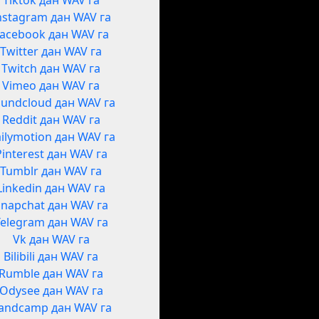
Tiktok дан WAV га
nstagram дан WAV га
acebook дан WAV га
Twitter дан WAV га
Twitch дан WAV га
Vimeo дан WAV га
undcloud дан WAV га
Reddit дан WAV га
ilymotion дан WAV га
Pinterest дан WAV га
Tumblr дан WAV га
Linkedin дан WAV га
Snapchat дан WAV га
Telegram дан WAV га
Vk дан WAV га
Bilibili дан WAV га
Rumble дан WAV га
Odysee дан WAV га
andcamp дан WAV га