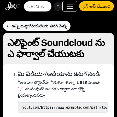
సైన్ అప్ చేయండి
← అన్ని ట్యుటోరియల్‌లకు తిరిగి వెళ్ళు
ఎలిఫైంట్ Soundcloud ను
ఎ ఫార్వాల్ చేయుటకు
మీ వీడియో/ఆడియోను కనుగొనండి
మీరు మా డొమైన్‌ను వీడియో యొక్క
URLకి
ముందు
ముగింపుతో ఉంచడం ద్వారా మా ట్రిక్ని
`/`
ప్రయత్నించవచ్చు:
 yout.com/https://www.example.com/path/to/vide