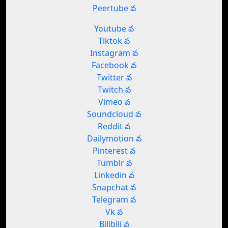
Peertube వ
Youtube వ
Tiktok వ
Instagram వ
Facebook వ
Twitter వ
Twitch వ
Vimeo వ
Soundcloud వ
Reddit వ
Dailymotion వ
Pinterest వ
Tumblr వ
Linkedin వ
Snapchat వ
Telegram వ
Vk వ
Bilibili వ