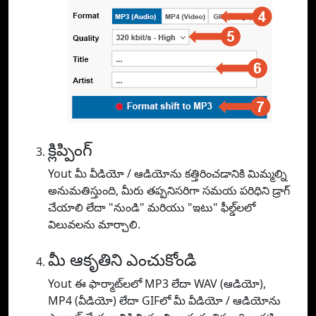
క్లిప్పింగ్
Yout మీ వీడియో / ఆడియోను కత్తిరించడానికి మిమ్మల్ని
అనుమతిస్తుంది, మీరు తప్పనిసరిగా సమయ పరిధిని డ్రాగ్
చేయాలి లేదా "నుండి" మరియు "ఇటు" ఫీల్డ్‌లలో
విలువలను మార్చాలి.
మీ ఆకృతిని ఎంచుకోండి
Yout ఈ ఫార్మాట్‌లలో MP3 లేదా WAV (ఆడియో),
MP4 (వీడియో) లేదా GIFలో మీ వీడియో / ఆడియోను