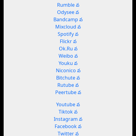
Rumble వ
Odysee వ
Bandcamp వ
Mixcloud వ
Spotify వ
Flickr వ
Ok.Ru వ
Weibo వ
Youku వ
Niconico వ
Bitchute వ
Rutube వ
Peertube వ
Youtube వ
Tiktok వ
Instagram వ
Facebook వ
Twitter వ