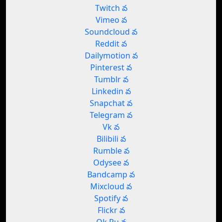
Twitch వ
Vimeo వ
Soundcloud వ
Reddit వ
Dailymotion వ
Pinterest వ
Tumblr వ
Linkedin వ
Snapchat వ
Telegram వ
Vk వ
Bilibili వ
Rumble వ
Odysee వ
Bandcamp వ
Mixcloud వ
Spotify వ
Flickr వ