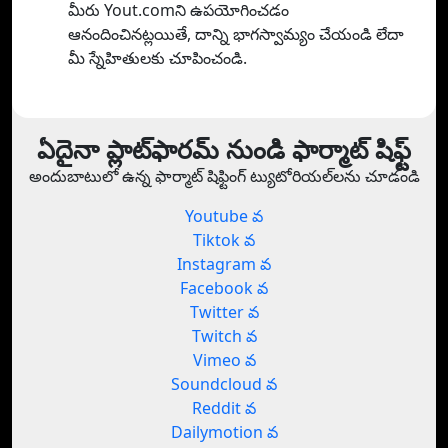
మీరు Yout.comని ఉపయోగించడం
ఆనందించినట్లయితే, దాన్ని భాగస్వామ్యం చేయండి లేదా
మీ స్నేహితులకు చూపించండి.
ఏదైనా ప్లాట్‌ఫారమ్ నుండి ఫార్మాట్ షిఫ్ట్
అందుబాటులో ఉన్న ఫార్మాట్ షిఫ్టింగ్ ట్యుటోరియల్‌లను చూడండి
Youtube వ
Tiktok వ
Instagram వ
Facebook వ
Twitter వ
Twitch వ
Vimeo వ
Soundcloud వ
Reddit వ
Dailymotion వ