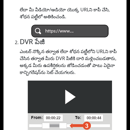
లేదా మీ వీడియో/ఆడియో యొక్క URLని కాపీ చేసి,
శోధన పట్టీలో అతికించండి.
DVR పేజీ
ఎంటర్ నొక్కిన తర్వాత లేదా శోధన పట్టీలోని URLని కాపీ
చేసిన తర్వాత మీరు DVR పేజీకి దారి మళ్లించబడతారు,
అక్కడ మీరు ఉపశీర్షికలను జోడించడంతో పాటు ఏదైనా
కాన్ఫిగరేషన్‌ను సెట్ చేయగలరు.