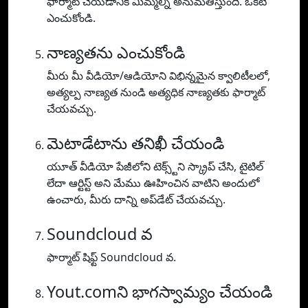
ఫార్మాట్ చేయడానికి మిమ్మల్ని అనుమతిస్తుంది. ఒకటి
ఎంచుకోండి.
నాణ్యతను ఎంచుకోండి
మీరు మీ వీడియో/ఆడియోని విభిన్నమైన క్వాలిటీలలో,
అత్యల్ప నాణ్యత నుండి అత్యధిక నాణ్యతకు ఫార్మాట్
చేయవచ్చు.
మెటాడేటాను తనిఖీ చేయండి
యూత్ వీడియో పేజీలోని టెక్స్ట్‌ని స్క్రాప్ చేసి, టైటిల్
లేదా ఆర్టిస్ట్ అని మేము ఊహించిన వాటిని అందులో
ఉంచారు, మీరు దాన్ని అప్‌డేట్ చేయవచ్చు.
Soundcloud వ
ఫార్మాట్ షిఫ్ట్ Soundcloud వ.
Yout.comని భాగస్వామ్యం చేయండి