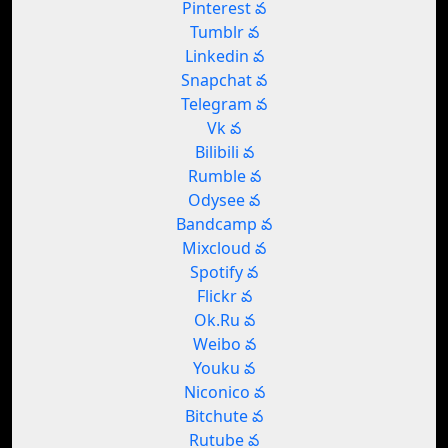
Pinterest వ
Tumblr వ
Linkedin వ
Snapchat వ
Telegram వ
Vk వ
Bilibili వ
Rumble వ
Odysee వ
Bandcamp వ
Mixcloud వ
Spotify వ
Flickr వ
Ok.Ru వ
Weibo వ
Youku వ
Niconico వ
Bitchute వ
Rutube వ