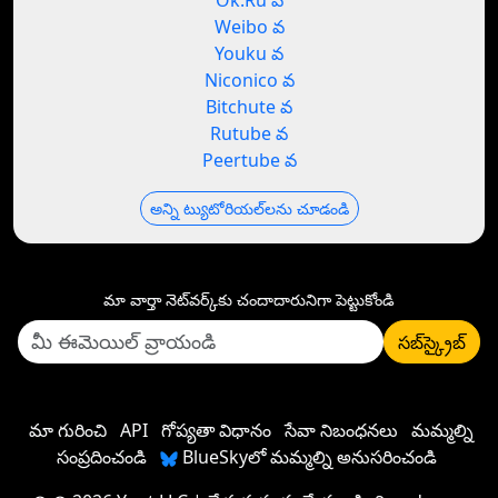
Ok.Ru వ
Weibo వ
Youku వ
Niconico వ
Bitchute వ
Rutube వ
Peertube వ
అన్ని ట్యుటోరియల్‌లను చూడండి
మా వార్తా నెట్‌వర్క్‌కు చందాదారునిగా పెట్టుకోండి
సబ్‌స్క్రైబ్
మా గురించి
API
గోప్యతా విధానం
సేవా నిబంధనలు
మమ్మల్ని
సంప్రదించండి
BlueSkyలో మమ్మల్ని అనుసరించండి