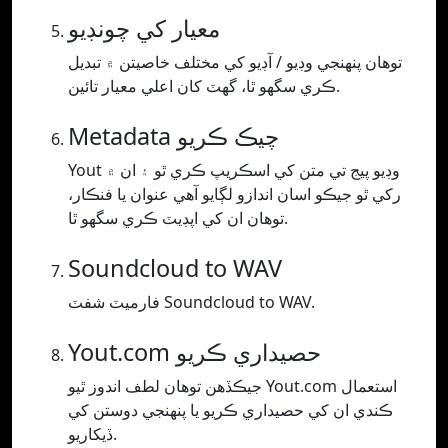
معيار کي چونڊيو
توھان پنھنجي وڊيو / آڊيو کي مختلف خاصيتن ۾ تبديل
ڪري سگھو ٿا، گھٽ کان اعلي معيار تائين.
Metadata چيڪ ڪريو
Yout وڊيو پيج تي متن کي اسڪريپ ڪري ٿو ۽ ان ۾
رکي ٿو جيڪو اسان اندازو لڳايو آهي عنوان يا فنڪار،
توهان ان کي اپڊيٽ ڪري سگهو ٿا.
Soundcloud to WAV
فارميٽ شفٽ Soundcloud to WAV.
Yout.com حصيداري ڪريو
جيڪڏھن توھان لطف اندوز ٿيو Yout.com استعمال
ڪندي ان کي حصيداري ڪريو يا پنھنجي دوستن کي
ڏيکاريو.