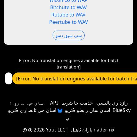
Niconico to WAV
Bitchute to WAV
Rutube to WAV
Peertube to WAV
سڀ سبق ڏسو
[Error: No translation engines available for batch
translation]
[Error: No translation engines available for batch tr
رازداري پاليسي
خدمت جا شرط
API
اسان جي باري ۾
اسان سان رابطو ڪريو
اسان جي تابعداري ڪريو BlueSky
تي
nadermx
| پاران ٺاهيل
2026 Yout LLC