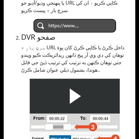
يا پنھنجي وڊيو/آڊيو جو URL ڪاپي ڪريو ۽ ان کي
سرچ بار ۾ پيسٽ ڪريو.
DVR صفحو
سرچ بار ۾ URL داخل ڪرڻ يا ڪاپي ڪرڻ کان پوءِ
توهان کي ڊي وي آر پيج ڏانهن ريڊائريڪٽ ڪيو ويندو
جتي توهان ڪنهن به ترتيب کي ترتيب ڏيڻ جي قابل
هوندا، بشمول ذيلي عنوان شامل ڪرڻ..