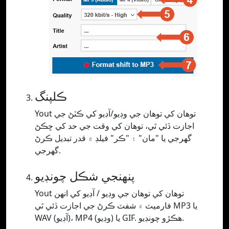
ڪلپنگ
Yout توهان کي توهان جي وڊيو/آڊيو کي ڪٽڻ جي
اجازت ڏئي ٿي، توهان کي وقت جي حد کي ڇڪڻ
گهرجي يا "مان" ۽ "ڪر" فيلڊ ۾ قدر تبديل ڪرڻ
گهرجي.
پنھنجي شڪل چونڊيو
Yout توهان کي توهان جي وڊيو / آڊيو کي انهن
فارميٽ ۾ شفٽ ڪرڻ جي اجازت ڏئي ٿي MP3 يا
WAV (آڊيو)، MP4 (وڊيو) يا GIF. ھڪڙو چونڊيو.