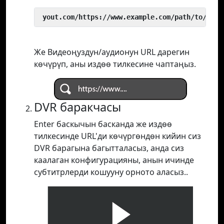
 yout.com/https://www.example.com/path/to/vide
Же Видеоңуздун/аудионун URL дарегин
көчүрүп, аны издөө тилкесине чаптаңыз.
DVR баракчасы
Enter баскычын басканда же издөө
тилкесинде URL'ди көчүргөндөн кийин сиз
DVR барагына багытталасыз, анда сиз
каалаган конфигурацияны, анын ичинде
субтитрлерди кошууну орното аласыз..