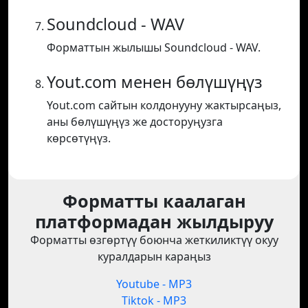
Soundcloud - WAV
Форматтын жылышы Soundcloud - WAV.
Yout.com менен бөлүшүңүз
Yout.com сайтын колдонууну жактырсаңыз,
аны бөлүшүңүз же досторуңузга
көрсөтүңүз.
Форматты каалаган
платформадан жылдыруу
Форматты өзгөртүү боюнча жеткиликтүү окуу
куралдарын караңыз
Youtube - MP3
Tiktok - MP3