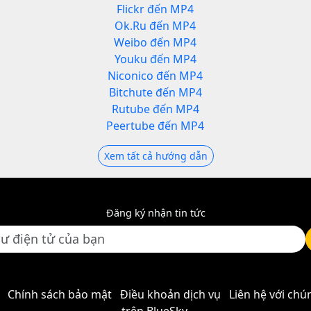
Flickr đến MP4
Ok.Ru đến MP4
Weibo đến MP4
Youku đến MP4
Niconico đến MP4
Bitchute đến MP4
Rutube đến MP4
Peertube đến MP4
Xem tất cả hướng dẫn
Đăng ký nhận tin tức
Chính sách bảo mật
Điều khoản dịch vụ
Liên hệ với chú