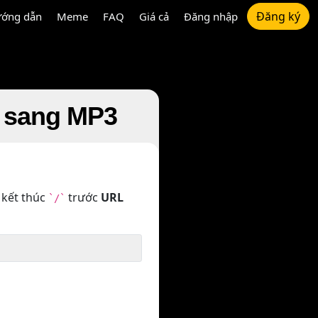
Đăng ký
ớng dẫn
Meme
FAQ
Giá cả
Đăng nhập
d sang MP3
 kết thúc
trước
URL
`/`