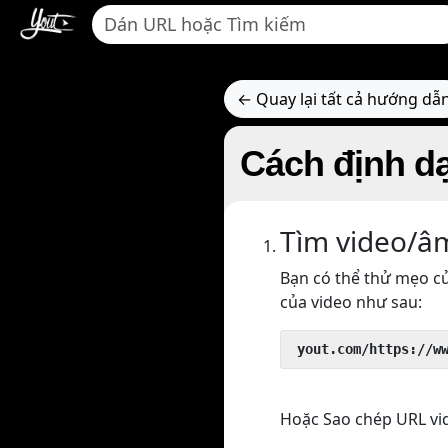
← Quay lại tất cả hướng dẫ
Cách định d
Tìm video/â
Bạn có thể thử mẹo củ
của video như sau:
 yout.com/https://w
Hoặc Sao chép URL vi