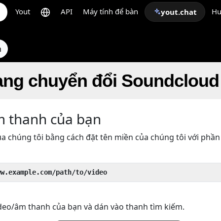
Yout
API
Máy tính để bàn
Hư
yout.chat
n
ạng chuyển đổi Soundclou
m thanh của bạn
a chúng tôi bằng cách đặt tên miền của chúng tôi với phần
ww.example.com/path/to/video
deo/âm thanh của bạn và dán vào thanh tìm kiếm.