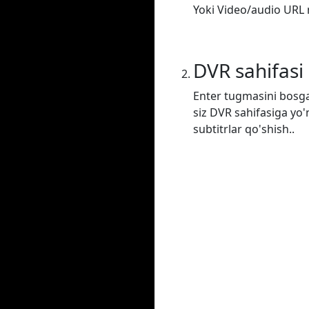
Yoki Video/audio URL m
DVR sahifasi
Enter tugmasini bosga
siz DVR sahifasiga yo'
subtitrlar qo'shish..