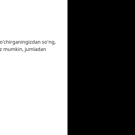
o'chirganingizdan so'ng,
ngiz mumkin, jumladan