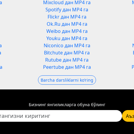
а
Mixcloud дан MP4 га
Spotify дан MP4 га
Flickr дан MP4 га
Ok.Ru дан MP4 га
Weibo дан MP4 га
Youku дан MP4 га
а
Niconico дан MP4 га
а
Bitchute дан MP4 га
а
Rutube дан MP4 га
а
Peertube дан MP4 га
Barcha darsliklarni koʻring
Бизнинг янгиликларга обуна бўлинг
Аъ