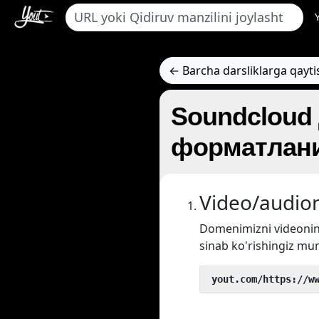
← Barcha darsliklarga qayti
Soundcloud 
форматлани
Video/audion
Domenimizni videoni
sinab ko'rishingiz mu
 yout.com/https://w