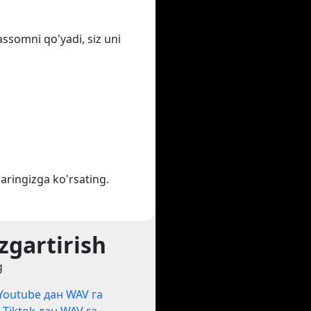
assomni qo'yadi, siz uni
aringizga ko'rsating.
zgartirish
g
Youtube дан WAV га