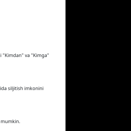
oki "Kimdan" va "Kimga"
a siljitish imkonini
iz mumkin.