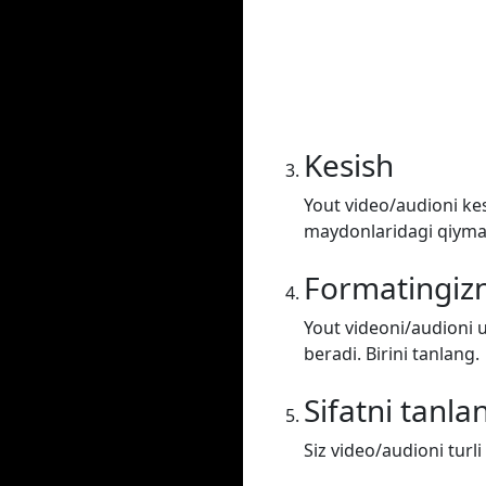
Kesish
Yout video/audioni kes
maydonlaridagi qiymatl
Formatingizn
Yout videoni/audioni u
beradi. Birini tanlang.
Sifatni tanla
Siz video/audioni turli