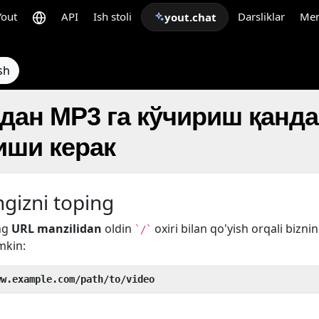
Yout
API
Ish stoli
Darsliklar
Me
yout.chat
sh
дан MP3 га кўчириш қанд
ши керак
gizni toping
ng
URL manzilidan
oldin
oxiri bilan qo'yish orqali bizni
`/`
mkin:
ww.example.com/path/to/video