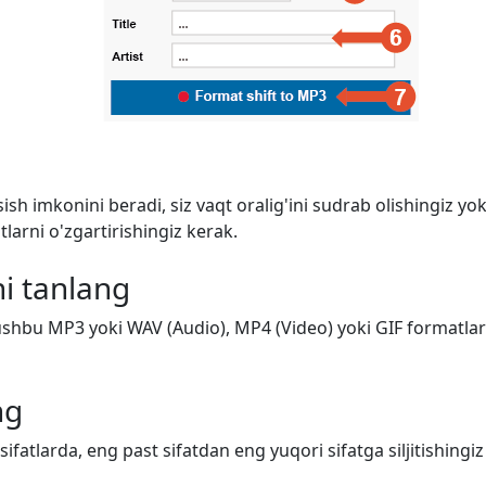
ish imkonini beradi, siz vaqt oralig'ini sudrab olishingiz y
arni o'zgartirishingiz kerak.
i tanlang
shbu MP3 yoki WAV (Audio), MP4 (Video) yoki GIF formatlarid
ng
 sifatlarda, eng past sifatdan eng yuqori sifatga siljitishing