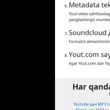
Metadata tek
Yout video sahifasidag
yangilashingiz mumki
Soundcloud 
Formatni almashtiris
Yout.com say
Agar Yout.com dan foy
Har qanda
Youtube дан MP3 г