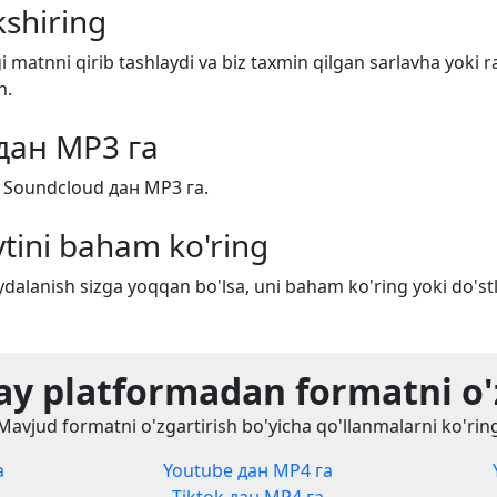
shiring
i matnni qirib tashlaydi va biz taxmin qilgan sarlavha yoki r
n.
дан MP3 га
h Soundcloud дан MP3 га.
tini baham ko'ring
dalanish sizga yoqqan bo'lsa, uni baham ko'ring yoki do'stl
y platformadan formatni o'
Mavjud formatni o'zgartirish bo'yicha qo'llanmalarni ko'rin
а
Youtube дан MP4 га