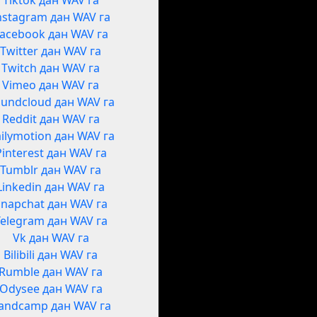
Tiktok дан WAV га
nstagram дан WAV га
acebook дан WAV га
Twitter дан WAV га
Twitch дан WAV га
Vimeo дан WAV га
undcloud дан WAV га
Reddit дан WAV га
ilymotion дан WAV га
Pinterest дан WAV га
Tumblr дан WAV га
Linkedin дан WAV га
Snapchat дан WAV га
Telegram дан WAV га
Vk дан WAV га
Bilibili дан WAV га
Rumble дан WAV га
Odysee дан WAV га
andcamp дан WAV га