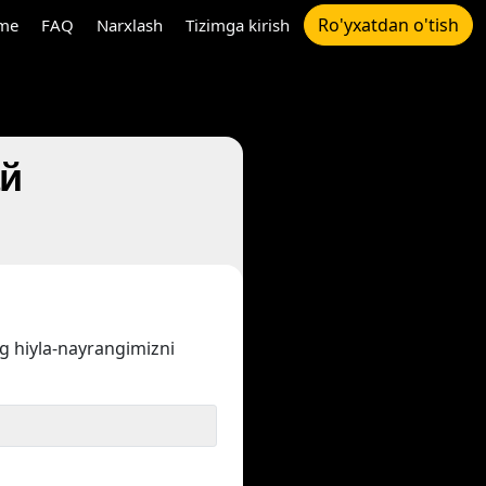
Ro'yxatdan o'tish
me
FAQ
Narxlash
Tizimga kirish
ай
ng hiyla-nayrangimizni