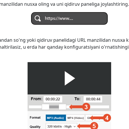
anzilidan nusxa oling va uni qidiruv paneliga joylashtiring.
ndan so'ng yoki qidiruv panelidagi URL manzilidan nusxa k
naltirilasiz, u erda har qanday konfiguratsiyani o'rnatishi