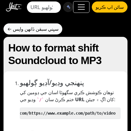
سائن اپ ڪريو
← سڀني سبقن ڏانهن واپس
How to format shift
Soundcloud to MP3
پنھنجي وڊيو/آڊيو ڳولھيو
توھان ڪوشش ڪري سگھوٿا اسان جي ڊومين کي
کان اڳ ۾ جيئن:
URL
وڊيو جي
ختم ڪرڻ سان
`/`
 yout.com/https://www.example.com/path/to/video