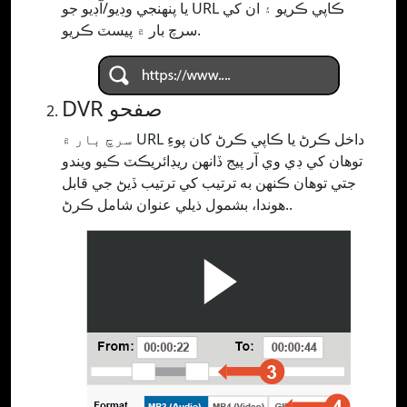
يا پنھنجي وڊيو/آڊيو جو URL ڪاپي ڪريو ۽ ان کي
سرچ بار ۾ پيسٽ ڪريو.
DVR صفحو
سرچ بار ۾ URL داخل ڪرڻ يا ڪاپي ڪرڻ کان پوءِ
توهان کي ڊي وي آر پيج ڏانهن ريڊائريڪٽ ڪيو ويندو
جتي توهان ڪنهن به ترتيب کي ترتيب ڏيڻ جي قابل
هوندا، بشمول ذيلي عنوان شامل ڪرڻ..