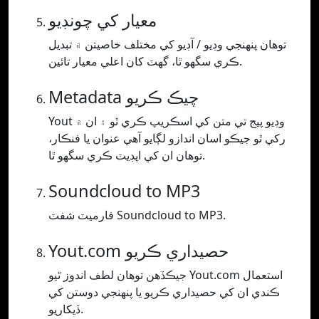
معيار کي چونڊيو
توھان پنھنجي وڊيو / آڊيو کي مختلف خاصيتن ۾ تبديل
ڪري سگھو ٿا، گھٽ کان اعلي معيار تائين.
Metadata چيڪ ڪريو
Yout وڊيو پيج تي متن کي اسڪريپ ڪري ٿو ۽ ان ۾
رکي ٿو جيڪو اسان اندازو لڳايو آهي عنوان يا فنڪار،
توهان ان کي اپڊيٽ ڪري سگهو ٿا.
Soundcloud to MP3
فارميٽ شفٽ Soundcloud to MP3.
Yout.com حصيداري ڪريو
جيڪڏھن توھان لطف اندوز ٿيو Yout.com استعمال
ڪندي ان کي حصيداري ڪريو يا پنھنجي دوستن کي
ڏيکاريو.