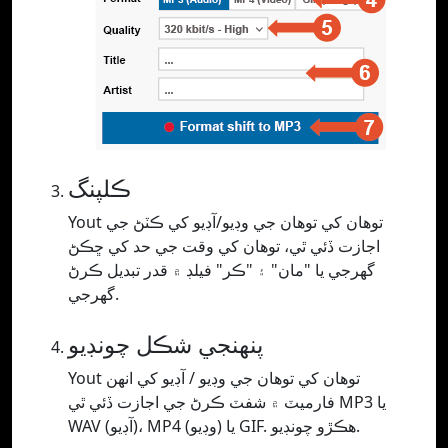
ڪلپنگ
Yout توهان کي توهان جي وڊيو/آڊيو کي ڪٽڻ جي
اجازت ڏئي ٿي، توهان کي وقت جي حد کي ڇڪڻ
گهرجي يا "مان" ۽ "ڪر" فيلڊ ۾ قدر تبديل ڪرڻ
گهرجي.
پنھنجي شڪل چونڊيو
Yout توهان کي توهان جي وڊيو / آڊيو کي انهن
فارميٽ ۾ شفٽ ڪرڻ جي اجازت ڏئي ٿي MP3 يا
WAV (آڊيو)، MP4 (وڊيو) يا GIF. ھڪڙو چونڊيو.