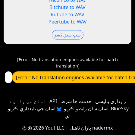
Niconico to WAV
Bitchute to WAV
Rutube to WAV
Peertube to WAV
سڀ سبق ڏسو
[Error: No translation engines available for batch
translation]
[Error: No translation engines available for batch tr
رازداري پاليسي
خدمت جا شرط
API
اسان جي باري ۾
اسان سان رابطو ڪريو
اسان جي تابعداري ڪريو BlueSky
تي
nadermx
| پاران ٺاهيل
2026 Yout LLC