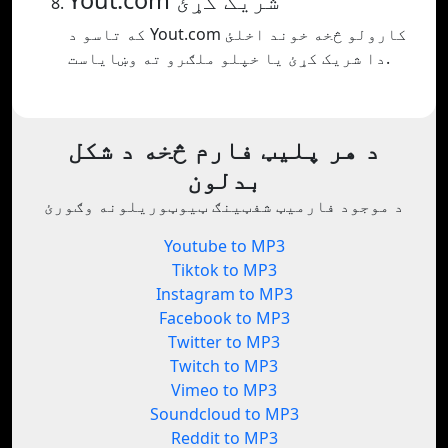
Yout.com شریک کړئ
که تاسو د Yout.com کارولو څخه خوند اخلئ
دا شریک کړئ یا خپلو ملګرو ته وښایاست.
د هر پلیټ فارم څخه د شکل
بدلون
د موجود فارمیټ شفټینګ ټیوټوریلونه وګورئ
Youtube to MP3
Tiktok to MP3
Instagram to MP3
Facebook to MP3
Twitter to MP3
Twitch to MP3
Vimeo to MP3
Soundcloud to MP3
Reddit to MP3