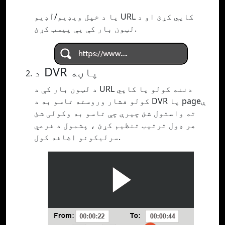
یا د خپل ویډیو/آډیو URL کاپي کړئ او د
لټون بار کې یې پیسټ کړئ.
د DVR پاڼه
د لټون بار کې د URL دننه کولو یا کاپي
کولو فشار وروسته تاسو به د DVR پا pageې
ته واستول شئ چیرې چې تاسو به وکولی شئ
هر ډول ترتیب تنظیم کړئ ، پشمول د فرعي
سرلیکونو اضافه کول.