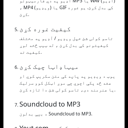
آډیو په دې فارمیټونو MP3 یا WAV (آډیو)
، MP4 (ویډیو) یا GIF کې بدل کړئ. یو غوره
کړئ.
کیفیت غوره کړئ
تاسو کولی شئ خپل ویډیو / آډیو په مختلف
کیفیتونو کې بدل کړئ ، له ټیټ څخه لوړ
کیفیت ته.
میټاډاټا چیک کړئ
یوټ د ویډیو په پاڼه کې متن سکریپ کوي او
هغه څه پکې اچوي چې موږ اټکل کوو سرلیک
یا هنرمند دی، تاسو کولی شئ دا تازه کړئ.
Soundcloud to MP3
د بڼې بدلون Soundcloud to MP3.