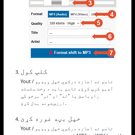
کلپ کول
Yout تاسو ته اجازه درکوي خپل ویډیو /
آډیو کرپ کړئ، تاسو باید د وخت سلسله
راوباسئ یا "له" او "تر" برخو کې
ارزښتونه بدل کړئ.
خپل بڼه غوره کړئ
Yout تاسو ته اجازه درکوي خپل ویډیو /