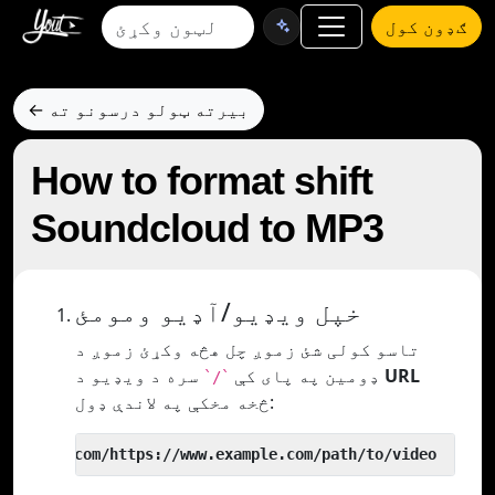
ګډون کول
← بیرته ټولو درسونو ته
How to format shift
Soundcloud to MP3
خپل ویډیو/آډیو ومومئ
تاسو کولی شئ زموږ چل هڅه وکړئ زموږ د
URL
سره د ویډیو د
ډومین په پای کې
`/`
څخه مخکې په لاندې ډول:
 yout.com/https://www.example.com/path/to/video