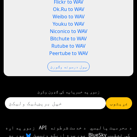
Flickr to WAV
Ok.Ru to WAV
Weibo to WAV
Youku to WAV
Niconico to WAV
Bitchute to WAV
Rutube to WAV
Peertube to WAV
ټول درسونه وګورئ
زموږ په خبرپاڼه کې ګډون وکړئ
غړیتوب
د محرمیت پالیسي
د خدمت شرطونه
API
زموږ په اړه
موږ سره اړیکه ونیسئ
موږ په BlueSky کې تعقیب