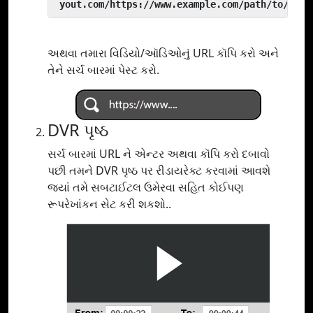
 yout.com/https://www.example.com/path/to/vide
અથવા તમારા વિડિયો/ઑડિઓનું URL કૉપિ કરો અને
તેને સર્ચ બારમાં પેસ્ટ કરો.
DVR પૃષ્ઠ
સર્ચ બારમાં URL ને એન્ટર અથવા કૉપિ કરો દબાવો
પછી તમને DVR પૃષ્ઠ પર રીડાયરેક્ટ કરવામાં આવશે
જ્યાં તમે સબટાઈટલ ઉમેરવા સહિત કોઈપણ
રૂપરેખાંકન સેટ કરી શકશો..