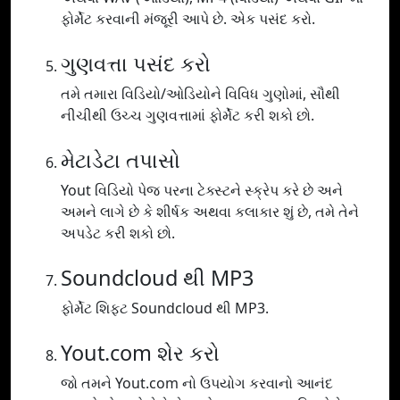
ફોર્મેટ કરવાની મંજૂરી આપે છે. એક પસંદ કરો.
ગુણવત્તા પસંદ કરો
તમે તમારા વિડિયો/ઓડિયોને વિવિધ ગુણોમાં, સૌથી
નીચીથી ઉચ્ચ ગુણવત્તામાં ફોર્મેટ કરી શકો છો.
મેટાડેટા તપાસો
Yout વિડિયો પેજ પરના ટેક્સ્ટને સ્ક્રેપ કરે છે અને
અમને લાગે છે કે શીર્ષક અથવા કલાકાર શું છે, તમે તેને
અપડેટ કરી શકો છો.
Soundcloud થી MP3
ફોર્મેટ શિફ્ટ Soundcloud થી MP3.
Yout.com શેર કરો
જો તમને Yout.com નો ઉપયોગ કરવાનો આનંદ