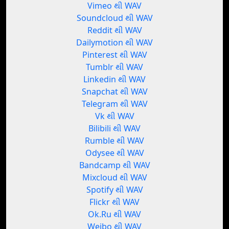
Vimeo થી WAV
Soundcloud થી WAV
Reddit થી WAV
Dailymotion થી WAV
Pinterest થી WAV
Tumblr થી WAV
Linkedin થી WAV
Snapchat થી WAV
Telegram થી WAV
Vk થી WAV
Bilibili થી WAV
Rumble થી WAV
Odysee થી WAV
Bandcamp થી WAV
Mixcloud થી WAV
Spotify થી WAV
Flickr થી WAV
Ok.Ru થી WAV
Weibo થી WAV