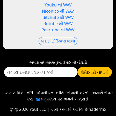
Youku થી WAV
Niconico થી WAV
Bitchute થી WAV
Rutube થી WAV
Peertube થી WAV
બધા ટ્યુટોરિયલ્સ જુઓ
અમારા સમાચારપત્રમાં ઉમેદવારી નોંધાવો
ઉમેદવારી નોંધાવો
અમારા વિશે
API
ગોપનીયતા નીતિ
સેવાની શરતો
અમારો સંપર્ક
કરો
બ્લુસ્કાય પર અમને અનુસરો
2026 Yout LLC
| દ્વારા કરવામાં આવેલ છે
nadermx