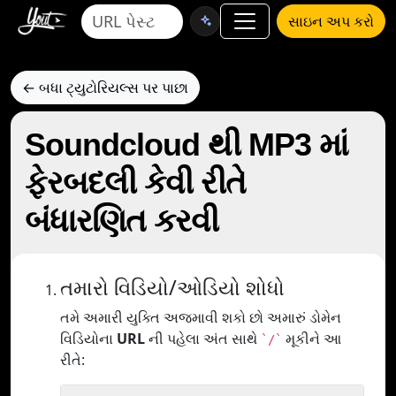
સાઇન અપ કરો
← બધા ટ્યુટોરિયલ્સ પર પાછા
Soundcloud થી MP3 માં
ફેરબદલી કેવી રીતે
બંધારણિત કરવી
તમારો વિડિયો/ઓડિયો શોધો
તમે અમારી યુક્તિ અજમાવી શકો છો અમારું ડોમેન
વિડિયોના
URL
ની પહેલા અંત સાથે
મૂકીને આ
`/`
રીતે: