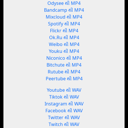
Odysee થી MP4
Bandcamp થી MP4
Mixcloud થી MP4
Spotify થી MP4
Flickr થી MP4
Ok.Ru થી MP4
Weibo થી MP4
Youku થી MP4
Niconico થી MP4
Bitchute થી MP4
Rutube થી MP4
Peertube થી MP4
Youtube થી WAV
Tiktok થી WAV
Instagram થી WAV
Facebook થી WAV
Twitter થી WAV
Twitch થી WAV