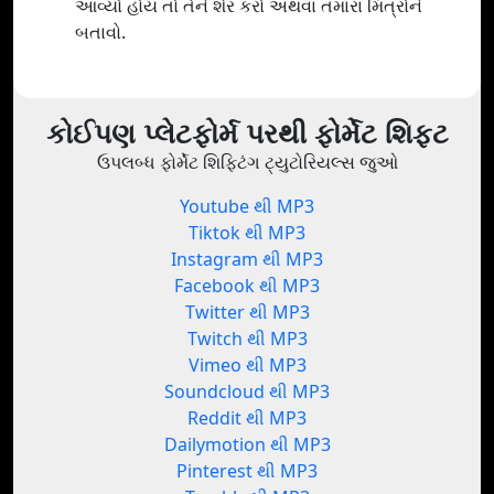
આવ્યો હોય તો તેને શેર કરો અથવા તમારા મિત્રોને
બતાવો.
કોઈપણ પ્લેટફોર્મ પરથી ફોર્મેટ શિફ્ટ
ઉપલબ્ધ ફોર્મેટ શિફ્ટિંગ ટ્યુટોરિયલ્સ જુઓ
Youtube થી MP3
Tiktok થી MP3
Instagram થી MP3
Facebook થી MP3
Twitter થી MP3
Twitch થી MP3
Vimeo થી MP3
Soundcloud થી MP3
Reddit થી MP3
Dailymotion થી MP3
Pinterest થી MP3