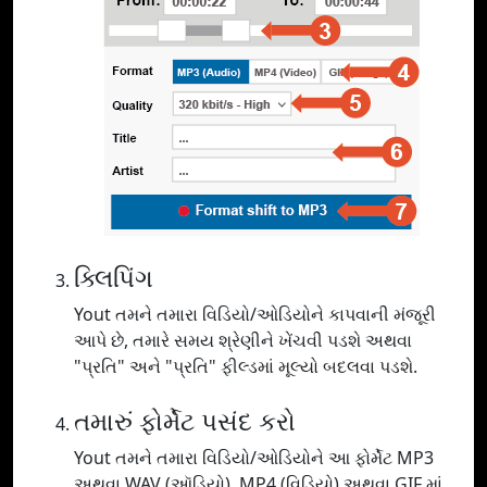
ક્લિપિંગ
Yout તમને તમારા વિડિયો/ઓડિયોને કાપવાની મંજૂરી
આપે છે, તમારે સમય શ્રેણીને ખેંચવી પડશે અથવા
"પ્રતિ" અને "પ્રતિ" ફીલ્ડમાં મૂલ્યો બદલવા પડશે.
તમારું ફોર્મેટ પસંદ કરો
Yout તમને તમારા વિડિયો/ઓડિયોને આ ફોર્મેટ MP3
અથવા WAV (ઑડિયો), MP4 (વિડિયો) અથવા GIF માં