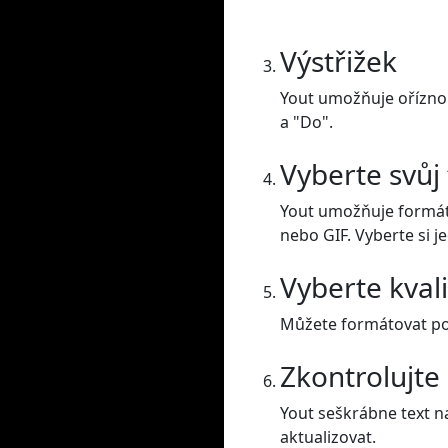
Výstřižek
Yout umožňuje oříznou
a "Do".
Vyberte svůj
Yout umožňuje formát
nebo GIF. Vyberte si j
Vyberte kval
Můžete formátovat posu
Zkontrolujte
Yout seškrábne text na
aktualizovat.