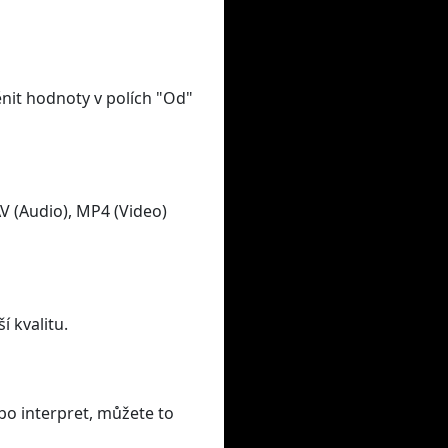
nit hodnoty v polích "Od"
 (Audio), MP4 (Video)
í kvalitu.
bo interpret, můžete to