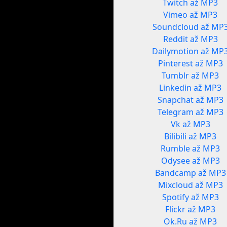
Twitch až MP3
Vimeo až MP3
Soundcloud až MP
Reddit až MP3
Dailymotion až MP
Pinterest až MP3
Tumblr až MP3
Linkedin až MP3
Snapchat až MP3
Telegram až MP3
Vk až MP3
Bilibili až MP3
Rumble až MP3
Odysee až MP3
Bandcamp až MP3
Mixcloud až MP3
Spotify až MP3
Flickr až MP3
Ok.Ru až MP3