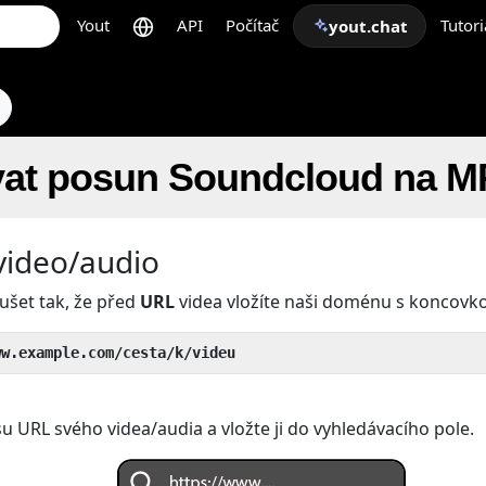
Yout
API
Počítač
Tutori
yout.chat
vat posun Soundcloud na M
video/audio
ušet tak, že před
URL
videa vložíte naši doménu s koncov
ww.example.com/cesta/k/videu
u URL svého videa/audia a vložte ji do vyhledávacího pole.