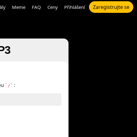
Zaregistrujte se
ály
Meme
FAQ
Ceny
Přihlášení
P3
kou
:
`/`