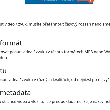
t video / zvuk, musíte přetáhnout časový rozsah nebo změ
 formát
ovat posun videa / zvuku v těchto formátech MP3 nebo WAV
ednu.
itu
n videa / zvuku v různých kvalitách, od nejnižší po nejvyšš
 metadata
 stránce videa a vloží to, co předpokládáme, že je název ne