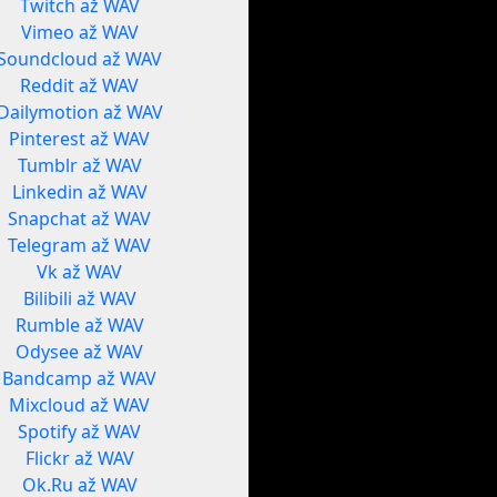
Twitch až WAV
Vimeo až WAV
Soundcloud až WAV
Reddit až WAV
Dailymotion až WAV
Pinterest až WAV
Tumblr až WAV
Linkedin až WAV
Snapchat až WAV
Telegram až WAV
Vk až WAV
Bilibili až WAV
Rumble až WAV
Odysee až WAV
Bandcamp až WAV
Mixcloud až WAV
Spotify až WAV
Flickr až WAV
Ok.Ru až WAV