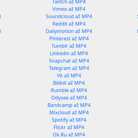
Twitch až MP4
Vimeo až MP4
3
Soundcloud až MP4
Reddit až MP4
3
Dailymotion až MP4
Pinterest až MP4
Tumblr až MP4
Linkedin až MP4
Snapchat až MP4
Telegram až MP4
Vk až MP4
Bilibili až MP4
Rumble až MP4
Odysee až MP4
Bandcamp až MP4
Mixcloud až MP4
Spotify až MP4
Flickr až MP4
Ok.Ru až MP4