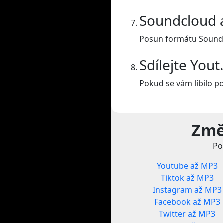
Soundcloud 
Posun formátu Sound
Sdílejte You
Pokud se vám líbilo p
Změ
Po
Youtube až MP3
Tiktok až MP3
Instagram až MP3
Facebook až MP3
Twitter až MP3