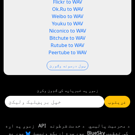
Flickr to WAV
Ok.Ru to WAV
Weibo to WAV
Youku to WAV
Niconico to WAV
Bitchute to WAV
Rutube to WAV
Peertube to WAV
ټول درسونه وګورئ
زموږ په خبرپاڼه کې ګډون وکړئ
غړیتوب
د محرمیت پالیسي
د خدمت شرطونه
API
زموږ په اړه
موږ سره اړیکه ونیسئ
موږ په BlueSky کې تعقیب