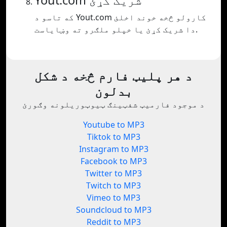
Yout.com شریک کړئ
که تاسو د Yout.com کارولو څخه خوند اخلئ
دا شریک کړئ یا خپلو ملګرو ته وښایاست.
د هر پلیټ فارم څخه د شکل
بدلون
د موجود فارمیټ شفټینګ ټیوټوریلونه وګورئ
Youtube to MP3
Tiktok to MP3
Instagram to MP3
Facebook to MP3
Twitter to MP3
Twitch to MP3
Vimeo to MP3
Soundcloud to MP3
Reddit to MP3