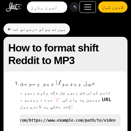
ګډون کول
← بیرته ټولو درسونو ته
How to format shift
Reddit to MP3
خپل ویډیو/آډیو ومومئ
تاسو کولی شئ زموږ چل هڅه وکړئ زموږ د
URL
سره د ویډیو د
ډومین په پای کې
`/`
څخه مخکې په لاندې ډول:
 yout.com/https://www.example.com/path/to/video