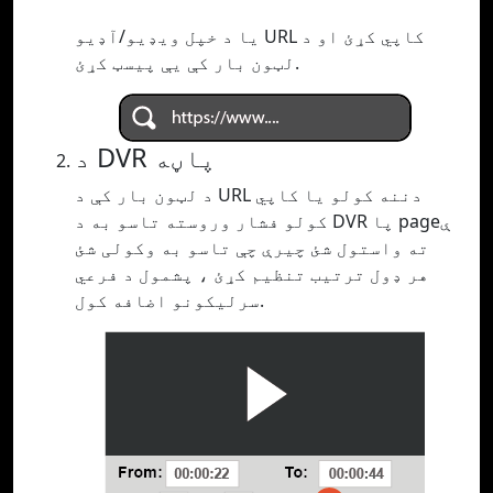
یا د خپل ویډیو/آډیو URL کاپي کړئ او د
لټون بار کې یې پیسټ کړئ.
د DVR پاڼه
د لټون بار کې د URL دننه کولو یا کاپي
کولو فشار وروسته تاسو به د DVR پا pageې
ته واستول شئ چیرې چې تاسو به وکولی شئ
هر ډول ترتیب تنظیم کړئ ، پشمول د فرعي
سرلیکونو اضافه کول.