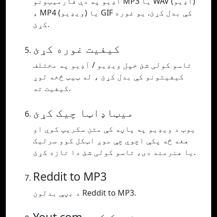
آډیو په دې فارمیټونو MP3 یا WAV (آډیو)
، MP4 (ویډیو) یا GIF کې بدل کړئ. یو غوره
کړئ.
کیفیت غوره کړئ
تاسو کولی شئ خپل ویډیو / آډیو په مختلف
کیفیتونو کې بدل کړئ ، له ټیټ څخه لوړ
کیفیت ته.
میټاډاټا چیک کړئ
یوټ د ویډیو په پاڼه کې متن سکریپ کوي او
هغه څه پکې اچوي چې موږ اټکل کوو سرلیک
یا هنرمند دی، تاسو کولی شئ دا تازه کړئ.
Reddit to MP3
د بڼې بدلون Reddit to MP3.