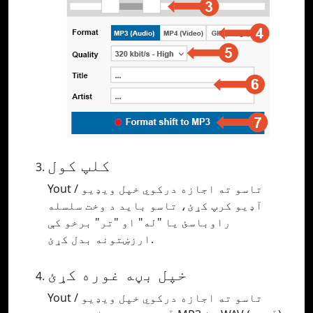
کلپ کول
Yout تاسو ته اجازه درکوي خپل ویډیو /
آډیو کرپ کړئ، تاسو باید د وخت سلسله
راوباسئ یا "له" او "تر" برخو کې
ارزښتونه بدل کړئ.
خپل بڼه غوره کړئ
Yout تاسو ته اجازه درکوي خپل ویډیو /