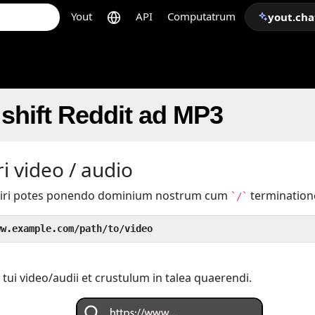
Yout
API
Computatrum
yout.cha
shift Reddit ad MP3
i video / audio
iri potes ponendo dominium nostrum cum
termination
`/`
ww.example.com/path/to/video
tui video/audii et crustulum in talea quaerendi.