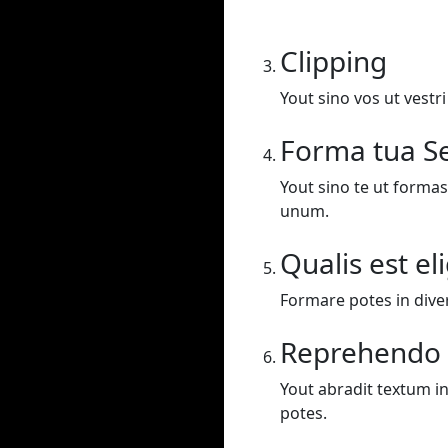
Clipping
Yout sino vos ut vestr
Forma tua Se
Yout sino te ut formas
unum.
Qualis est el
Formare potes in dive
Reprehendo
Yout abradit textum in
potes.