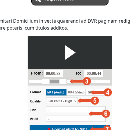
 imitari Domicilium in vecte quaerendi ad DVR paginam redi
e poteris, cum titulos additos.