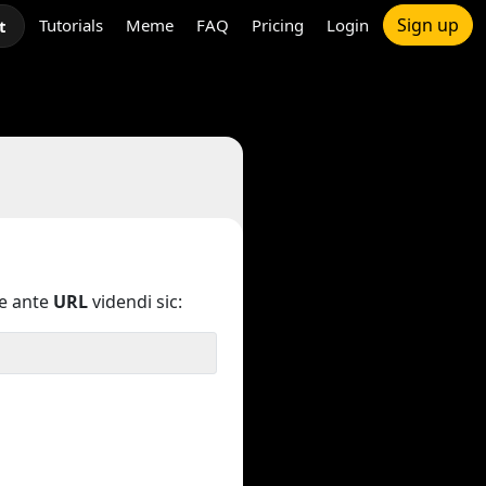
Sign up
Tutorials
Meme
FAQ
Pricing
Login
t
e ante
URL
videndi sic: