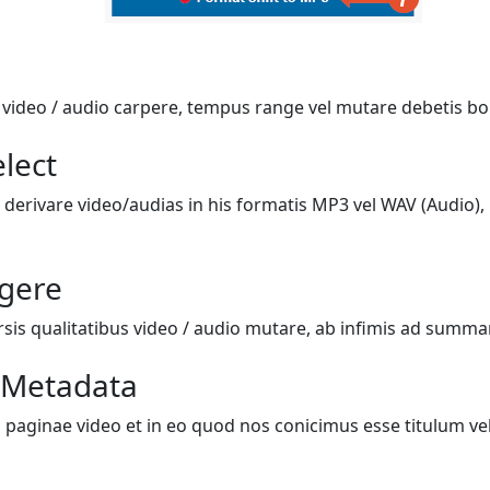
i video / audio carpere, tempus range vel mutare debetis bo
lect
 derivare video/audias in his formatis MP3 vel WAV (Audio), 
igere
rsis qualitatibus video / audio mutare, ab infimis ad summ
 Metadata
 paginae video et in eo quod nos conicimus esse titulum vel