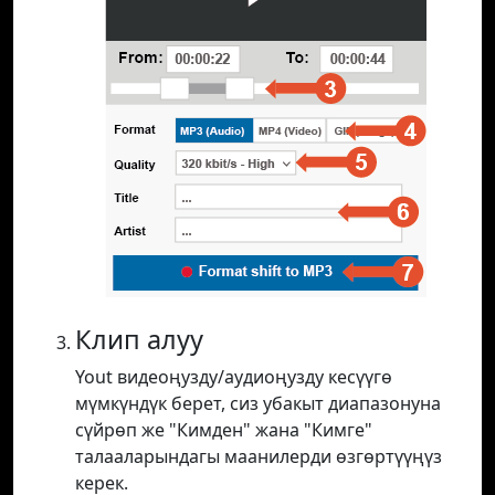
Клип алуу
Yout видеоңузду/аудиоңузду кесүүгө
мүмкүндүк берет, сиз убакыт диапазонуна
сүйрөп же "Кимден" жана "Кимге"
талааларындагы маанилерди өзгөртүүңүз
керек.