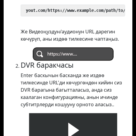
 yout.com/https://www.example.com/path/to/vide
Же Видеоңуздун/аудионун URL дарегин
көчүрүп, аны издөө тилкесине чаптаңыз.
DVR баракчасы
Enter баскычын басканда же издөө
тилкесинде URL'ди көчүргөндөн кийин сиз
DVR барагына багытталасыз, анда сиз
каалаган конфигурацияны, анын ичинде
субтитрлерди кошууну орното аласыз..