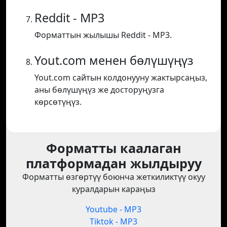
Reddit - MP3
Форматтын жылышы Reddit - MP3.
Yout.com менен бөлүшүңүз
Yout.com сайтын колдонууну жактырсаңыз,
аны бөлүшүңүз же досторуңузга
көрсөтүңүз.
Форматты каалаган
платформадан жылдыруу
Форматты өзгөртүү боюнча жеткиликтүү окуу
куралдарын караңыз
Youtube - MP3
Tiktok - MP3