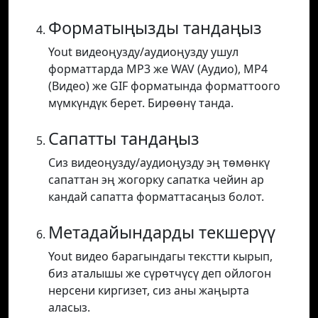
Форматыңызды тандаңыз
Yout видеоңузду/аудиоңузду ушул
форматтарда MP3 же WAV (Аудио), MP4
(Видео) же GIF форматында форматтоого
мүмкүндүк берет. Бирөөнү танда.
Сапатты тандаңыз
Сиз видеоңузду/аудиоңузду эң төмөнкү
сапаттан эң жогорку сапатка чейин ар
кандай сапатта форматтасаңыз болот.
Метадайындарды текшерүү
Yout видео барагындагы текстти кырып,
биз аталышы же сүрөтчүсү деп ойлогон
нерсени киргизет, сиз аны жаңырта
аласыз.