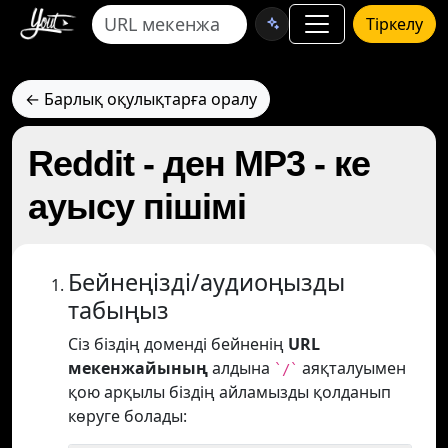
Тіркелу
← Барлық оқулықтарға оралу
Reddit - ден MP3 - ке
ауысу пішімі
Бейнеңізді/аудиоңызды
табыңыз
Сіз біздің доменді бейненің
URL
мекенжайының
алдына
аяқталуымен
`/`
қою арқылы біздің айламызды қолданып
көруге болады: