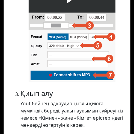
Қиып алу
Yout бейнеңізді/аудиоңызды қиюға
мүмкіндік береді, уақыт ауқымын сүйреуіңіз
немесе «Кімнен» және «Кімге» өрістеріндегі
мәндерді өзгертуіңіз керек.