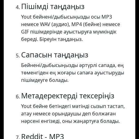
Пішімді таңдаңыз
Yout бейнені/дыбысыңызды осы MP3
немесе WAV (аудио), MP4 (бейне) немесе
GIF пішімдерінде ауыстыруға мүмкіндік
береді. Біреуін таңдаңыз.
Сапасын таңдаңыз
Бейнені/дыбысыңызды әртүрлі сапада, ең
төменгіден ең жоғары сапаға ауыстыруды
пішімдеуге болады.
Метадеректерді тексеріңіз
Yout бейне бетіндегі мәтінді сызып тастап,
атау немесе орындаушы деп болжаған
нәрсені енгізеді, оны жаңартуға болады.
Reddit - MP3