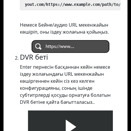
 yout.com/https://www.example.com/path/to/vide
Немесе Бейне/аудио URL мекенжайын
көшіріп, оны іздеу жолағына қойыңыз.
DVR беті
Enter пернесін басқаннан кейін немесе
іздеу жолағындағы URL мекенжайын
көшіргеннен кейін сіз кез келген
конфигурацияны, соның ішінде
субтитрлерді қосуды орнатуға болатын
DVR бетіне қайта бағытталасыз..