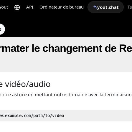
Yout
API
Ordinateur de bureau
Tu
yout.chat
s
mater le changement de Red
e vidéo/audio
notre astuce en mettant notre domaine avec la terminaiso
ww.example.com/path/to/video