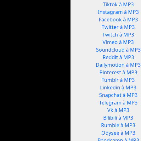
Tiktok à MP3
Instagram à MP3
Facebook à MP3
Twitter à MP3
Twitch à MP3
Vimeo à MP3
Soundcloud à MP3
Reddit à MP3
Dailymotion à MP3
Pinterest à MP3
Tumblr à MP3
Linkedin à MP3
Snapchat à MP3
Telegram à MP3
Vk à MP3
Bilibili à MP3
Rumble à MP3
Odysee à MP3
Bandcamp à MP3