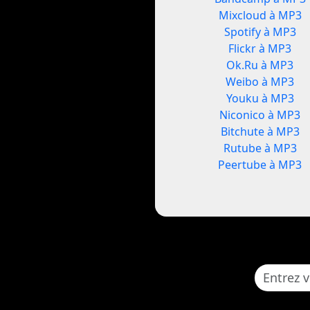
Mixcloud à MP3
Spotify à MP3
Flickr à MP3
Ok.Ru à MP3
Weibo à MP3
Youku à MP3
Niconico à MP3
Bitchute à MP3
Rutube à MP3
Peertube à MP3