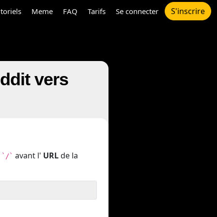
S'inscrire
toriels
Meme
FAQ
Tarifs
Se connecter
dit vers
n
avant l'
URL
de la
`/`