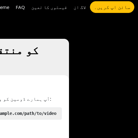
سائن اپ کریں۔
لاگ ان
قیمتوں کا تعین
FAQ
eme
کے ساتھ رکھ کر ہماری چال آزما سکتے ہیں:
آپ ہمارے ڈومین کو 
 yout.com/https://www.example.com/path/to/video