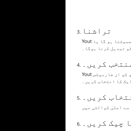
تراشنا
Yout آپ کو اپنے ویڈیو/آڈیو کو تراشنے کی اجازت دیتا ہے، آپ کو وقت کی حد کو گھسیٹنا ہو گا یا
نتخب کریں۔
Yout آپ کو اپنے ویڈیو / آڈیو کو ان فارمیٹس MP3 یا WAV (آڈیو)، MP4 (ویڈیو) یا GIF میں فارمیٹ کرنے
یک کا انتخاب کریں۔
تخاب کریں۔
 چیک کریں۔