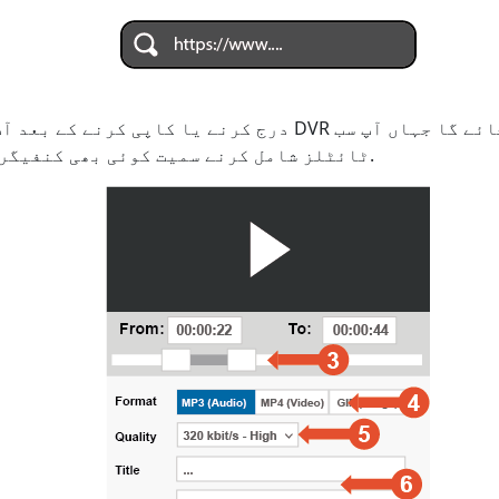
ٹائٹلز شامل کرنے سمیت کوئی بھی کنفیگریشن سیٹ کر سکیں گے۔.