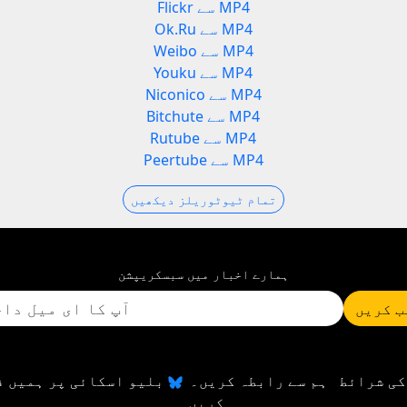
Flickr سے MP4
Ok.Ru سے MP4
Weibo سے MP4
Youku سے MP4
Niconico سے MP4
Bitchute سے MP4
Rutube سے MP4
Peertube سے MP4
تمام ٹیوٹوریلز دیکھیں
ہمارے اخبار میں سبسکریپشن
 کریں
کی شرائط
ہم سے رابطہ کریں۔
بلیو اسکائی پر ہمیں ف
کریں۔