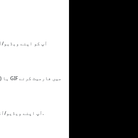
آپ اپنے ویڈیو/آڈیو کو مختلف خوبیوں میں فارمیٹ کر سکتے ہیں، سب سے کم سے اعلیٰ کوالٹی میں.