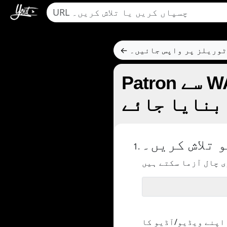
وٹوریلز پر واپس جائیں۔
Patron سے WAV کو منتقل کرنے کا فارمیٹ کیسے
بنایا جائے
 تلاش کریں۔