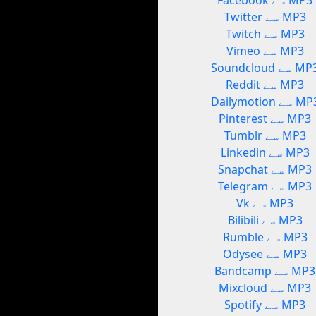
Facebook سے MP3
Twitter سے MP3
Twitch سے MP3
Vimeo سے MP3
Soundcl سے MP3
Reddit سے MP3
Dailymot سے MP3
Pinterest سے MP3
Tumblr سے MP3
Linkedin سے MP3
Snapchat سے MP3
Telegram سے MP3
Vk سے MP3
Bilibili سے MP3
Rumble سے MP3
Odysee سے MP3
Bandcamp سے MP3
Mixcloud سے MP3
Spotify سے MP3