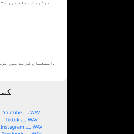
اگر آپ کو Yout.com استعمال کرنے میں مزہ آیا تو اس کا اشتراک کریں یا اپنے دوستوں کو دکھائیں۔.
کسی
Youtube سے WAV
Tiktok سے WAV
Instagram سے WAV