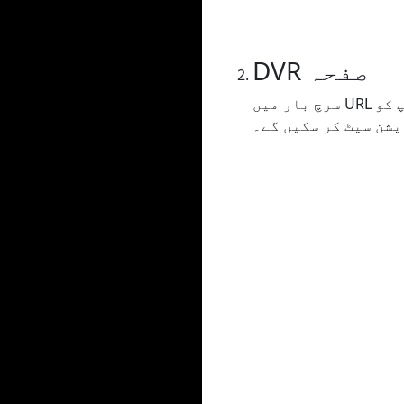
DVR صفحہ
سرچ بار میں URL درج کرنے یا کاپی کرنے کے بعد آپ کو DVR صفحہ پر بھیج دیا جائے گا جہاں آپ سب