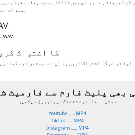
ہے، آپ اسے اپ ڈیٹ کر سکتے ہیں.
Patron
فارمیٹ شفٹ Patron سے WAV.
Yout.com کا اشتراک کر
 بھی پلیٹ فارم سے فارمیٹ ش
دستیاب فارمیٹ شفٹنگ ٹیوٹوریل دیکھیں
Youtube سے MP4
Tiktok سے MP4
Instagram سے MP4