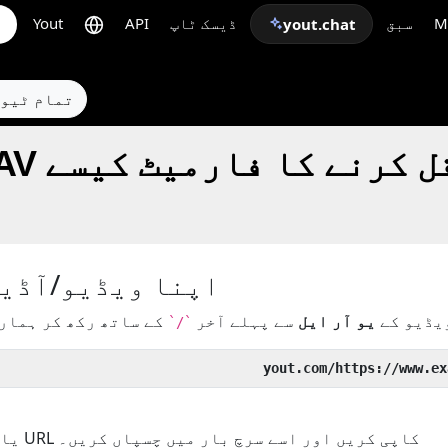
M
سبق
ڈیسک ٹاپ
API
Yout
yout.chat
← تمام ٹی
اپنا ویڈیو/آڈیو
ویڈیو کے
یو آر ایل
سے پہلے آخر
`/`
یا اپنے ویڈیو/آڈیو کا URL کاپی کریں اور اسے سرچ بار میں چسپاں کریں۔