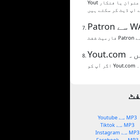
Yout ویڈیو کے صفحے پر متن کو کھرچتا ہے اور اس میں ڈالتا ہے جو ہمارے خیال میں عنوان یا فنکار
 سے WAV
یں۔
فٹ
Youtube سے MP3
Tiktok سے MP3
Instagram سے MP3