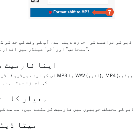
"منجانب" اور "ٹو" فیلڈز میں اقدار کو تبدیل کرنا ہوگا۔.
اپنا فارمیٹ م
کی اجازت دیتا ہے۔ ا
معیار کا ان
میٹا ڈیٹا