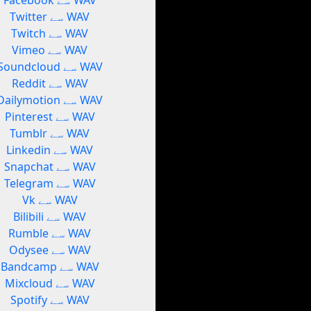
Facebook سے WAV
Twitter سے WAV
Twitch سے WAV
Vimeo سے WAV
Soundcloud سے WAV
Reddit سے WAV
Dailymotion سے WAV
Pinterest سے WAV
Tumblr سے WAV
Linkedin سے WAV
Snapchat سے WAV
Telegram سے WAV
Vk سے WAV
Bilibili سے WAV
Rumble سے WAV
Odysee سے WAV
Bandcamp سے WAV
Mixcloud سے WAV
Spotify سے WAV