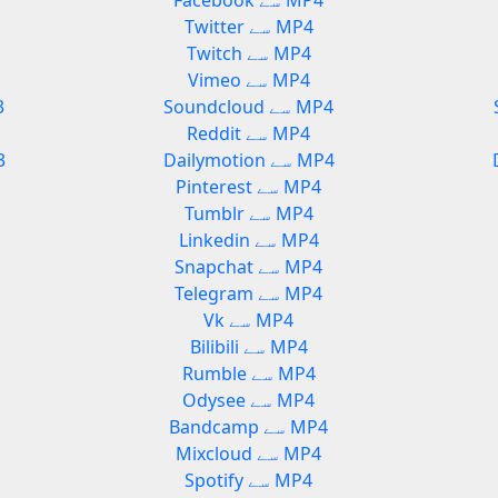
Facebook سے MP4
Twitter سے MP4
Twitch سے MP4
Vimeo سے MP4
Soundcloud سے MP4
oud
Reddit سے MP4
Dailymotion سے MP4
ion
Pinterest سے MP4
Tumblr سے MP4
Linkedin سے MP4
Snapchat سے MP4
Telegram سے MP4
Vk سے MP4
Bilibili سے MP4
Rumble سے MP4
Odysee سے MP4
Bandcamp سے MP4
Mixcloud سے MP4
Spotify سے MP4