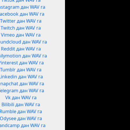
Tiktok дан WAV га
nstagram дан WAV га
acebook дан WAV га
Twitter дан WAV га
Twitch дан WAV га
Vimeo дан WAV га
undcloud дан WAV га
Reddit дан WAV га
ilymotion дан WAV га
Pinterest дан WAV га
Tumblr дан WAV га
Linkedin дан WAV га
Snapchat дан WAV га
Telegram дан WAV га
Vk дан WAV га
Bilibili дан WAV га
Rumble дан WAV га
Odysee дан WAV га
andcamp дан WAV га