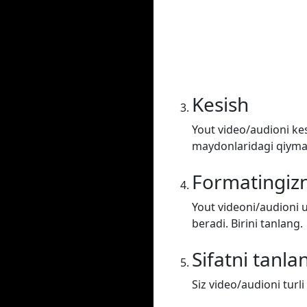
Kesish
Yout video/audioni kes
maydonlaridagi qiymatl
Formatingizn
Yout videoni/audioni u
beradi. Birini tanlang.
Sifatni tanla
Siz video/audioni turli