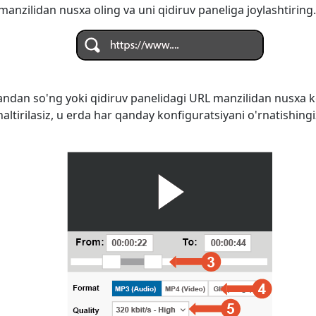
anzilidan nusxa oling va uni qidiruv paneliga joylashtiring.
ndan so'ng yoki qidiruv panelidagi URL manzilidan nusxa k
naltirilasiz, u erda har qanday konfiguratsiyani o'rnatishi