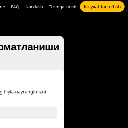
Ro'yxatdan o'tish
me
FAQ
Narxlash
Tizimga kirish
орматланиши
ng hiyla-nayrangimizni