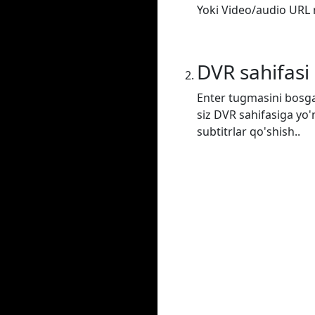
Yoki Video/audio URL m
DVR sahifasi
Enter tugmasini bosga
siz DVR sahifasiga yo'
subtitrlar qo'shish..