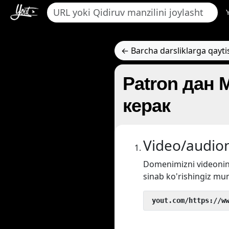
← Barcha darsliklarga qayti
Patron дан
керак
Video/audion
Domenimizni videoni
sinab ko'rishingiz mu
 yout.com/https://w