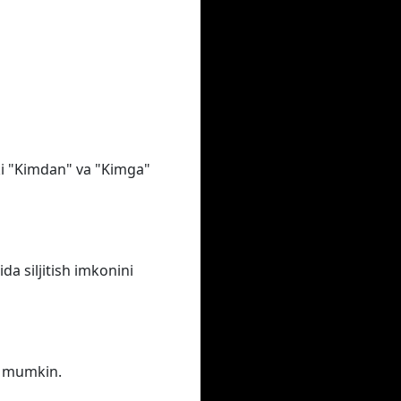
oki "Kimdan" va "Kimga"
a siljitish imkonini
iz mumkin.