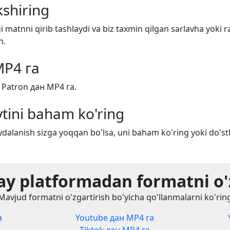
shiring
i matnni qirib tashlaydi va biz taxmin qilgan sarlavha yoki r
n.
MP4 га
 Patron дан MP4 га.
tini baham ko'ring
dalanish sizga yoqqan bo'lsa, uni baham ko'ring yoki do'stl
y platformadan formatni o'
Mavjud formatni o'zgartirish bo'yicha qo'llanmalarni ko'rin
а
Youtube дан MP4 га