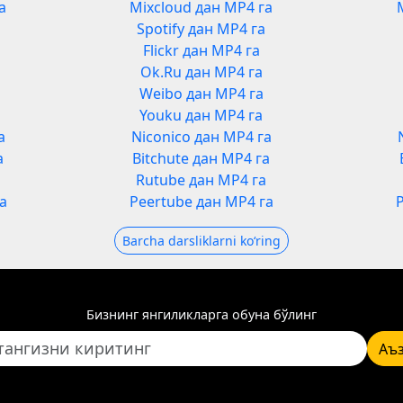
а
Mixcloud дан MP4 га
Spotify дан MP4 га
Flickr дан MP4 га
Ok.Ru дан MP4 га
Weibo дан MP4 га
Youku дан MP4 га
а
Niconico дан MP4 га
а
Bitchute дан MP4 га
а
Rutube дан MP4 га
а
Peertube дан MP4 га
Barcha darsliklarni koʻring
Бизнинг янгиликларга обуна бўлинг
Аъ