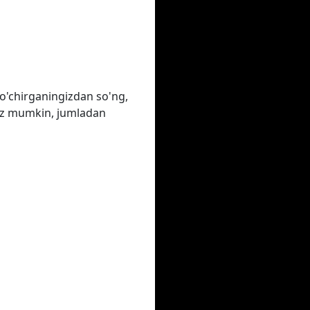
o'chirganingizdan so'ng,
ngiz mumkin, jumladan