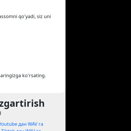
assomni qo'yadi, siz uni
aringizga ko'rsating.
zgartirish
g
Youtube дан WAV га