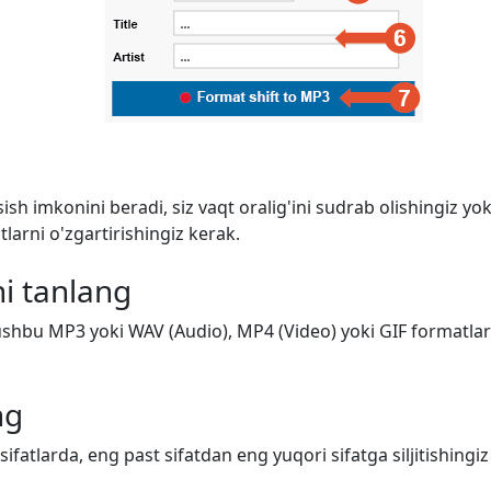
ish imkonini beradi, siz vaqt oralig'ini sudrab olishingiz y
arni o'zgartirishingiz kerak.
i tanlang
shbu MP3 yoki WAV (Audio), MP4 (Video) yoki GIF formatlarid
ng
 sifatlarda, eng past sifatdan eng yuqori sifatga siljitishing