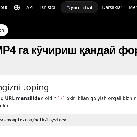
Yout
API
Ish stoli
Darsliklar
Me
yout.chat
sh
 MP4 га кўчириш қандай ф
gizni toping
ng
URL manzilidan
oldin
oxiri bilan qo'yish orqali bizni
`/`
mkin:
ww.example.com/path/to/video