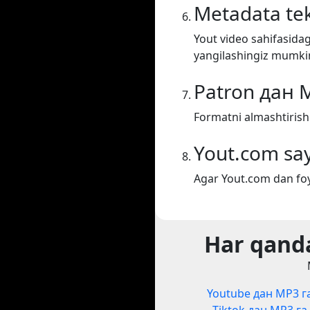
Metadata tek
Yout video sahifasidag
yangilashingiz mumki
Patron дан 
Formatni almashtirish
Yout.com say
Agar Yout.com dan foy
Har qanda
Youtube дан MP3 г