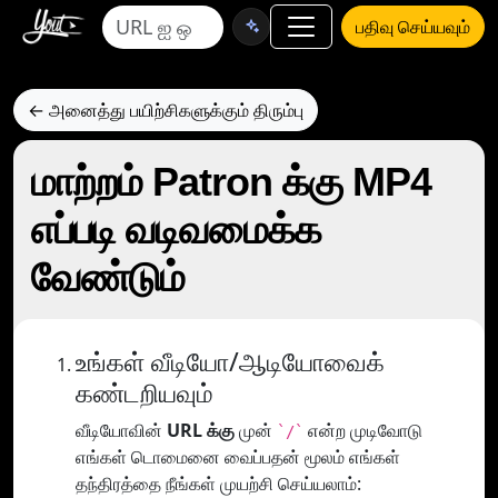
பதிவு செய்யவும்
← அனைத்து பயிற்சிகளுக்கும் திரும்பு
மாற்றம் Patron க்கு MP4
எப்படி வடிவமைக்க
வேண்டும்
உங்கள் வீடியோ/ஆடியோவைக்
கண்டறியவும்
வீடியோவின்
URL க்கு
முன்
என்ற முடிவோடு
`/`
எங்கள் டொமைனை வைப்பதன் மூலம் எங்கள்
தந்திரத்தை நீங்கள் முயற்சி செய்யலாம்: