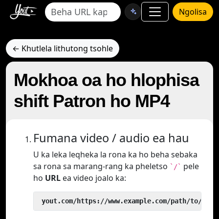
Ngolisa
← Khutlela lithutong tsohle
Mokhoa oa ho hlophisa
shift Patron ho MP4
Fumana video / audio ea hau
U ka leka leqheka la rona ka ho beha sebaka
sa rona sa marang-rang ka pheletso
pele
`/`
ho
URL
ea video joalo ka:
 yout.com/https://www.example.com/path/to/vide