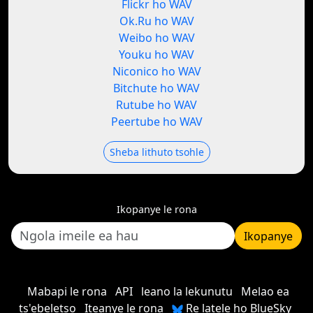
Flickr ho WAV
Ok.Ru ho WAV
Weibo ho WAV
Youku ho WAV
Niconico ho WAV
Bitchute ho WAV
Rutube ho WAV
Peertube ho WAV
Sheba lithuto tsohle
Ikopanye le rona
Ikopanye
Mabapi le rona
API
leano la lekunutu
Melao ea
ts'ebeletso
Iteanye le rona
Re latele ho BlueSky