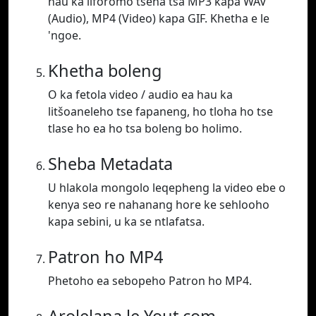
hau ka liforomo tsena tsa MP3 kapa WAV
(Audio), MP4 (Video) kapa GIF. Khetha e le
'ngoe.
Khetha boleng
O ka fetola video / audio ea hau ka
litšoaneleho tse fapaneng, ho tloha ho tse
tlase ho ea ho tsa boleng bo holimo.
Sheba Metadata
U hlakola mongolo leqepheng la video ebe o
kenya seo re nahanang hore ke sehlooho
kapa sebini, u ka se ntlafatsa.
Patron ho MP4
Phetoho ea sebopeho Patron ho MP4.