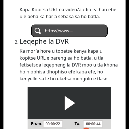
Kapa Kopitsa URL ea video/audio ea hau ebe
u e beha ka har'a sebaka sa ho batla.
Leqephe la DVR
Ka mor'a hore u tobetse kenya kapa u
kopitse URL e bareng ea ho batla, u tla
fetisetsoa leqepheng la DVR moo u tla khona
ho hlophisa tlhophiso efe kapa efe, ho
kenyelletsa le ho eketsa mengolo e tlase..