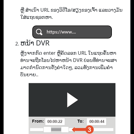
ຫຼື ສຳເນົາ URL ຂອງວິດີໂອ/ສຽງຂອງເຈົ້າ ແລະວາງມັນ
ໃສ່ແຖບຊອກຫາ.
ຫນ້າ DVR
ຫຼັງຈາກກົດ enter ຫຼືຄັດລອກ URL ໃນແຖບຄົ້ນຫາ
ທ່ານຈະຖືກໂອນໄປຫາຫນ້າ DVR ບ່ອນທີ່ທ່ານຈະສາ
ມາດກໍານົດການຕັ້ງຄ່າໃດໆ, ລວມທັງການເພີ່ມຄໍາ
ບັນຍາຍ..