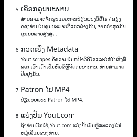
ເລືອກຄຸນນະພາບ
ທ່ານ​ສາ​ມາດ​ຈັດ​ຮູບ​ແບບ​ການ​ປ່ຽນ​ແປງ​ວິ​ດີ​ໂອ / ສຽງ​
ຂອງ​ທ່ານ​ໃນ​ຄຸນ​ນະ​ພາບ​ທີ່​ແຕກ​ຕ່າງ​ກັນ​, ຈາກ​ຕ​່​ໍາ​ສຸດ​ກັບ​
ຄຸນ​ນະ​ພາບ​ສູງ​ສຸດ​.
ກວດເບິ່ງ Metadata
Yout scrapes ຂໍ້ຄວາມໃນຫນ້າວິດີໂອແລະໃສ່ໃນສິ່ງທີ່
ພວກເຮົາເດົາເປັນຫົວຂໍ້ຫຼືຈິດຕະນາການ, ທ່ານສາມາດ
ປັບປຸງມັນ.
Patron ໄປ MP4
ປ່ຽນຮູບແບບ Patron ໄປ MP4.
ແບ່ງປັນ Yout.com
ຖ້າທ່ານມັກໃຊ້ Yout.com ແບ່ງປັນມັນຫຼືສະແດງໃຫ້
ຫມູ່ເພື່ອນຂອງທ່ານ.