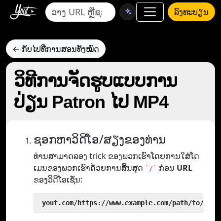
ລົງທະບຽນ
← ກັບໄປທີ່ການສອນທັງໝົດ
ວິທີການຈັດຮູບແບບການ
ປ່ຽນ Patron ໄປ MP4
ຊອກຫາວິດີໂອ/ສຽງຂອງທ່ານ
ທ່ານສາມາດລອງ trick ຂອງພວກເຮົາໂດຍການໃສ່ໂດ
ເມນຂອງພວກເຮົາດ້ວຍການສິ້ນສຸດ
ກ່ອນ
URL
`/`
ຂອງວິດີໂອເຊັ່ນ:
 yout.com/https://www.example.com/path/to/vide