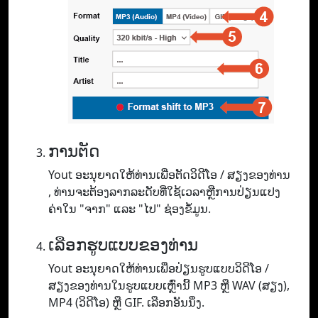
ການຕັດ
Yout ອະ​ນຸ​ຍາດ​ໃຫ້​ທ່ານ​ເພື່ອ​ຕັດ​ວິ​ດີ​ໂອ / ສຽງ​ຂອງ​ທ່ານ​
, ທ່ານ​ຈະ​ຕ້ອງ​ລາກ​ລະ​ດັບ​ທີ່​ໃຊ້​ເວ​ລາ​ຫຼື​ການ​ປ່ຽນ​ແປງ​
ຄ່າ​ໃນ "ຈາກ​" ແລະ "ໄປ​" ຊ່ອງ​ຂໍ້​ມູນ.
ເລືອກຮູບແບບຂອງທ່ານ
Yout ອະ​ນຸ​ຍາດ​ໃຫ້​ທ່ານ​ເພື່ອ​ປ່ຽນ​ຮູບ​ແບບ​ວິ​ດີ​ໂອ /
ສຽງ​ຂອງ​ທ່ານ​ໃນ​ຮູບ​ແບບ​ເຫຼົ່າ​ນີ້ MP3 ຫຼື WAV (ສຽງ​)​,
MP4 (ວິ​ດີ​ໂອ​) ຫຼື GIF​. ເລືອກອັນນຶ່ງ.