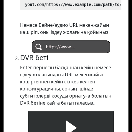
 yout.com/https://www.example.com/path/to/vide
Немесе Бейне/аудио URL мекенжайын
көшіріп, оны іздеу жолағына қойыңыз.
DVR беті
Enter пернесін басқаннан кейін немесе
іздеу жолағындағы URL мекенжайын
көшіргеннен кейін сіз кез келген
конфигурацияны, соның ішінде
субтитрлерді қосуды орнатуға болатын
DVR бетіне қайта бағытталасыз..