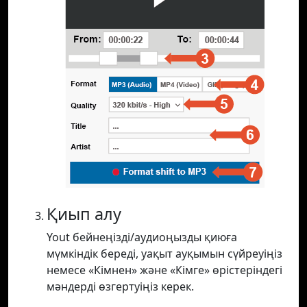
Қиып алу
Yout бейнеңізді/аудиоңызды қиюға
мүмкіндік береді, уақыт ауқымын сүйреуіңіз
немесе «Кімнен» және «Кімге» өрістеріндегі
мәндерді өзгертуіңіз керек.