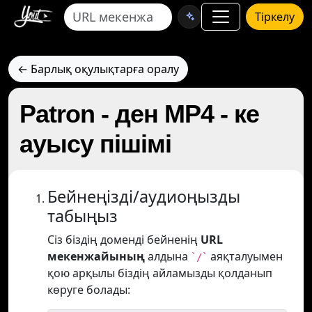
Тіркелу
← Барлық оқулықтарға оралу
Patron - ден MP4 - ке
ауысу пішімі
Бейнеңізді/аудиоңызды
табыңыз
Сіз біздің доменді бейненің
URL
мекенжайының
алдына
аяқталуымен
`/`
қою арқылы біздің айламызды қолданып
көруге болады: