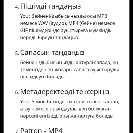
Пішімді таңдаңыз
Yout бейнені/дыбысыңызды осы MP3
немесе WAV (аудио), MP4 (бейне) немесе
GIF пішімдерінде ауыстыруға мүмкіндік
береді. Біреуін таңдаңыз.
Сапасын таңдаңыз
Бейнені/дыбысыңызды әртүрлі сапада, ең
төменгіден ең жоғары сапаға ауыстыруды
пішімдеуге болады.
Метадеректерді тексеріңіз
Yout бейне бетіндегі мәтінді сызып тастап,
атау немесе орындаушы деп болжаған
нәрсені енгізеді, оны жаңартуға болады.
Patron - MP4