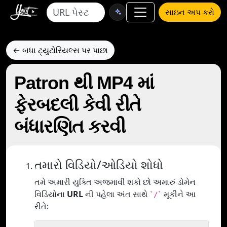
સાઇન અપ કરો
← બધા ટ્યુટોરિયલ્સ પર પાછા
Patron થી MP4 માં
ફેરબદલી કેવી રીતે
બંધારણિત કરવી
તમારો વિડિયો/ઓડિયો શોધો
તમે અમારી યુક્તિ અજમાવી શકો છો અમારું ડોમેન
વિડિયોના
URL
ની પહેલા અંત સાથે
મૂકીને આ
`/`
રીતે: