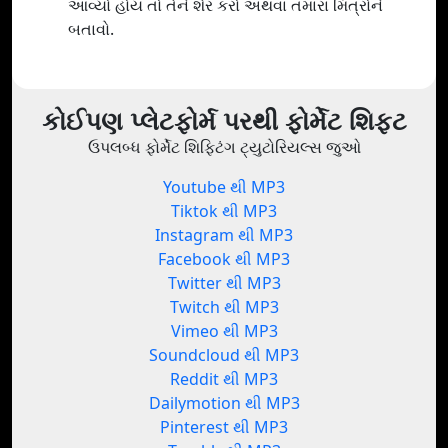
આવ્યો હોય તો તેને શેર કરો અથવા તમારા મિત્રોને
બતાવો.
કોઈપણ પ્લેટફોર્મ પરથી ફોર્મેટ શિફ્ટ
ઉપલબ્ધ ફોર્મેટ શિફ્ટિંગ ટ્યુટોરિયલ્સ જુઓ
Youtube થી MP3
Tiktok થી MP3
Instagram થી MP3
Facebook થી MP3
Twitter થી MP3
Twitch થી MP3
Vimeo થી MP3
Soundcloud થી MP3
Reddit થી MP3
Dailymotion થી MP3
Pinterest થી MP3