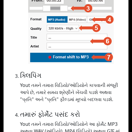
ક્લિપિંગ
Yout તમને તમારા વિડિયો/ઓડિયોને કાપવાની મંજૂરી
આપે છે, તમારે સમય શ્રેણીને ખેંચવી પડશે અથવા
"પ્રતિ" અને "પ્રતિ" ફીલ્ડમાં મૂલ્યો બદલવા પડશે.
તમારું ફોર્મેટ પસંદ કરો
Yout તમને તમારા વિડિયો/ઓડિયોને આ ફોર્મેટ MP3
અથવા WAV (ઑડિયો), MP4 (વિડિયો) અથવા GIF માં