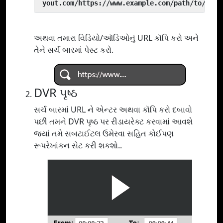
 yout.com/https://www.example.com/path/to/vide
અથવા તમારા વિડિયો/ઑડિઓનું URL કૉપિ કરો અને
તેને સર્ચ બારમાં પેસ્ટ કરો.
DVR પૃષ્ઠ
સર્ચ બારમાં URL ને એન્ટર અથવા કૉપિ કરો દબાવો
પછી તમને DVR પૃષ્ઠ પર રીડાયરેક્ટ કરવામાં આવશે
જ્યાં તમે સબટાઈટલ ઉમેરવા સહિત કોઈપણ
રૂપરેખાંકન સેટ કરી શકશો..