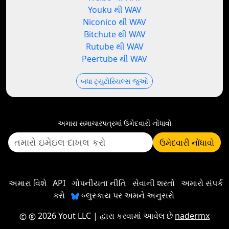
Youku થી WAV
Niconico થી WAV
Bitchute થી WAV
Rutube થી WAV
Peertube થી WAV
બધા ટ્યુટોરિયલ્સ જુઓ
અમારા સમાચારપત્રમાં ઉમેદવારી નોંધાવો
ઉમેદવારી નોંધાવો
અમારા વિશે
API
ગોપનીયતા નીતિ
સેવાની શરતો
અમારો સંપર્ક
કરો
બ્લુસ્કાય પર અમને અનુસરો
2026 Yout LLC
| દ્વારા કરવામાં આવેલ છે
nadermx