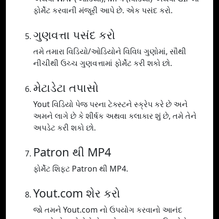
ફોર્મેટ કરવાની મંજૂરી આપે છે. એક પસંદ કરો.
ગુણવત્તા પસંદ કરો
તમે તમારા વિડિયો/ઓડિયોને વિવિધ ગુણોમાં, સૌથી
નીચીથી ઉચ્ચ ગુણવત્તામાં ફોર્મેટ કરી શકો છો.
મેટાડેટા તપાસો
Yout વિડિયો પેજ પરના ટેક્સ્ટને સ્ક્રેપ કરે છે અને
અમને લાગે છે કે શીર્ષક અથવા કલાકાર શું છે, તમે તેને
અપડેટ કરી શકો છો.
Patron થી MP4
ફોર્મેટ શિફ્ટ Patron થી MP4.
Yout.com શેર કરો
જો તમને Yout.com નો ઉપયોગ કરવાનો આનંદ