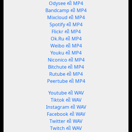
Odysee થી MP4
Bandcamp થી MP4
Mixcloud થી MP4
Spotify થી MP4
Flickr થી MP4
Ok.Ru થી MP4
Weibo થી MP4
Youku થી MP4
Niconico થી MP4
Bitchute થી MP4
Rutube થી MP4
Peertube થી MP4
Youtube થી WAV
Tiktok થી WAV
Instagram થી WAV
Facebook થી WAV
Twitter થી WAV
Twitch થી WAV