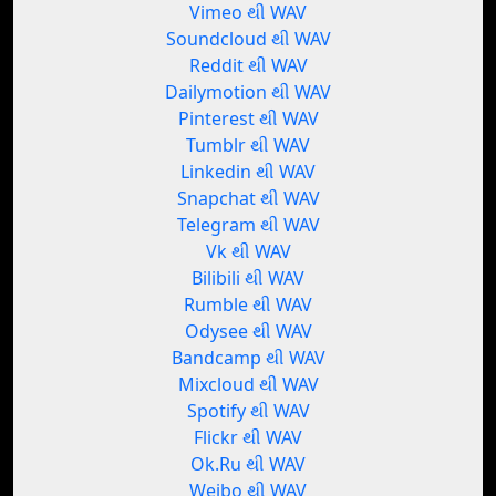
Vimeo થી WAV
Soundcloud થી WAV
Reddit થી WAV
Dailymotion થી WAV
Pinterest થી WAV
Tumblr થી WAV
Linkedin થી WAV
Snapchat થી WAV
Telegram થી WAV
Vk થી WAV
Bilibili થી WAV
Rumble થી WAV
Odysee થી WAV
Bandcamp થી WAV
Mixcloud થી WAV
Spotify થી WAV
Flickr થી WAV
Ok.Ru થી WAV
Weibo થી WAV