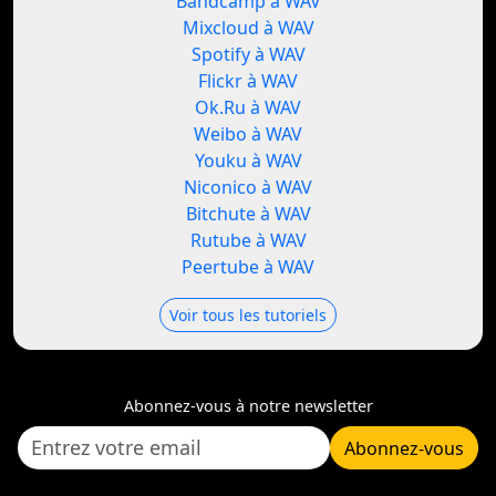
Bandcamp à WAV
Mixcloud à WAV
Spotify à WAV
Flickr à WAV
Ok.Ru à WAV
Weibo à WAV
Youku à WAV
Niconico à WAV
Bitchute à WAV
Rutube à WAV
Peertube à WAV
Voir tous les tutoriels
Abonnez-vous à notre newsletter
Abonnez-vous