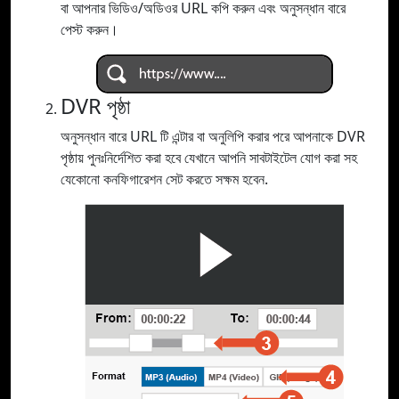
বা আপনার ভিডিও/অডিওর URL কপি করুন এবং অনুসন্ধান বারে
পেস্ট করুন।
DVR পৃষ্ঠা
অনুসন্ধান বারে URL টি এন্টার বা অনুলিপি করার পরে আপনাকে DVR
পৃষ্ঠায় পুনঃনির্দেশিত করা হবে যেখানে আপনি সাবটাইটেল যোগ করা সহ
যেকোনো কনফিগারেশন সেট করতে সক্ষম হবেন.