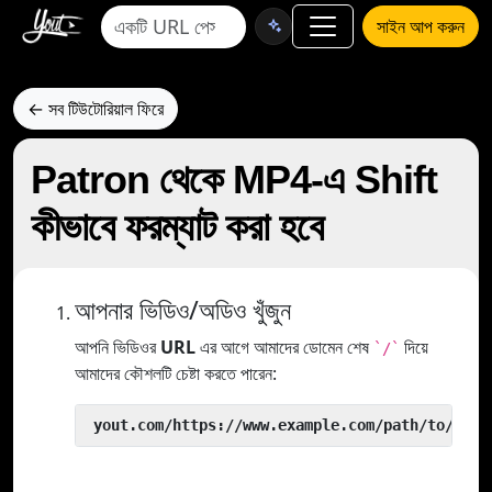
সাইন আপ করুন
← সব টিউটোরিয়াল ফিরে
Patron থেকে MP4-এ Shift
কীভাবে ফরম্যাট করা হবে
আপনার ভিডিও/অডিও খুঁজুন
আপনি ভিডিওর
URL
এর আগে আমাদের ডোমেন শেষ
দিয়ে
`/`
আমাদের কৌশলটি চেষ্টা করতে পারেন:
 yout.com/https://www.example.com/path/to/vide