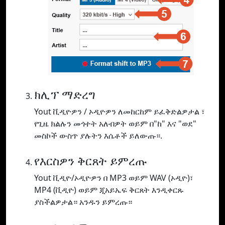
ክሊፕ ማድረግ
Yout ቪዲዮዎን / ኦዲዮዎን ለመከርከም ይፈቅድልዎታል ፣
የጊዜ ክልሉን መጎተት አለብዎት ወይም በ"ከ" እና "ወደ"
መስኮች ውስጥ ያሉትን እሴቶች ይለውጡ።.
የእርስዎን ቅርጸት ይምረጡ
Yout ቪዲዮ/ኦዲዮዎን በ MP3 ወይም WAV (ኦዲዮ)፣
MP4 (ቪዲዮ) ወይም ጂአይኤፍ ቅርጸት እንዲቀርጹ
ያስችልዎታል። አንዱን ይምረጡ።