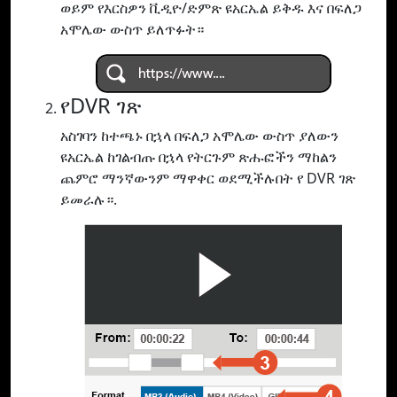
ወይም የእርስዎን ቪዲዮ/ድምጽ ዩአርኤል ይቅዱ እና በፍለጋ
አሞሌው ውስጥ ይለጥፉት።
የDVR ገጽ
አስገባን ከተጫኑ በኋላ በፍለጋ አሞሌው ውስጥ ያለውን
ዩአርኤል ከገልብጡ በኋላ የትርጉም ጽሑፎችን ማከልን
ጨምሮ ማንኛውንም ማዋቀር ወደሚችሉበት የ DVR ገጽ
ይመራሉ።.