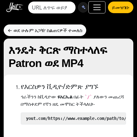
ይመዝገቡ
← ወደ ሁሉም አጋዥ ስልጠናዎች ተመለስ
እንዴት ቅርጽ ማስተላለፍ
Patron ወደ MP4
የእርስዎን ቪዲዮ/ድምጽ ያግኙ
ጎራችንን ከቪዲዮው
ዩአርኤል
በፊት
ያለውን መጨረሻ
`/`
በማስቀደም የኛን ዘዴ መሞከር ትችላለህ፡-
 yout.com/https://www.example.com/path/to/vide