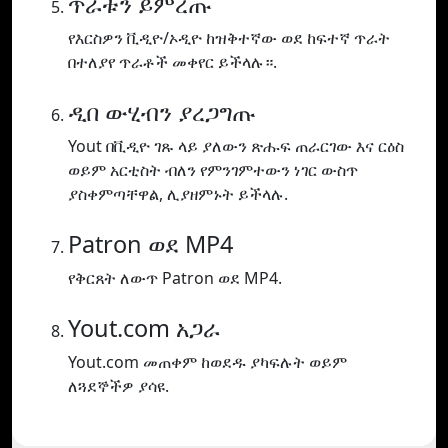
ጥራቱን ይምረጡ
የእርስዎን ቪዲዮ/ኦዲዮ ከዝቅተኛው ወደ ከፍተኛ ጥራት
በተለያየ ጥራቶች መቀየር ይችላሉ።.
ዲበ ውሂብን ያረጋግጡ
Yout በቪዲዮ ገጹ ላይ ያለውን ጽሑፍ ጠራርገው እና ርዕስ
ወይም አርቲስት ብለን የምንገምተውን ነገር ውስጥ
ያስቀምጣቸዋል, ሊያዘምኑት ይችላሉ.
Patron ወደ MP4
የቅርጸት ለውጥ Patron ወደ MP4.
Yout.com አጋራ
Yout.com መጠቀም ከወደዱ ያካፍሉት ወይም
ለጓደኞችዎ ያሳዩ.