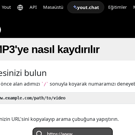
Yout
API
Masaüstü
Eğitimler
yout.chat
3'ye nasıl kaydırılır
sinizi bulun
önce alan adımızı
sonuyla koyarak numaramızı deneyebil
`/`
ww.example.com/path/to/video
izin URL'sini kopyalayıp arama çubuğuna yapıştırın.