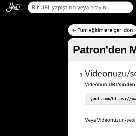
← Tüm eğitimlere geri dön
Patron'den MP
Videonuzu/se
Videonun
URL'sinden
 yout.com/https://w
Veya Videonuzun/sesin