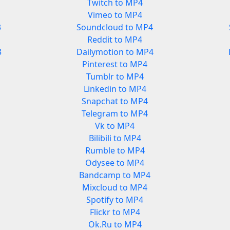
Twitch to MP4
Vimeo to MP4
3
Soundcloud to MP4
Reddit to MP4
3
Dailymotion to MP4
Pinterest to MP4
Tumblr to MP4
Linkedin to MP4
Snapchat to MP4
Telegram to MP4
Vk to MP4
Bilibili to MP4
Rumble to MP4
Odysee to MP4
Bandcamp to MP4
Mixcloud to MP4
Spotify to MP4
Flickr to MP4
Ok.Ru to MP4