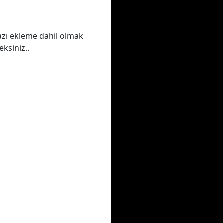
azı ekleme dahil olmak
ksiniz..