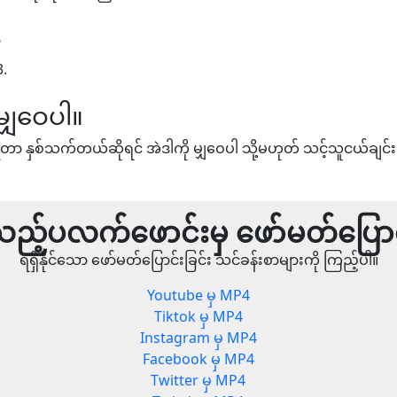
3
3.
မျှဝေပါ။
တာ နှစ်သက်တယ်ဆိုရင် အဲဒါကို မျှဝေပါ သို့မဟုတ် သင့်သူငယ်ချင်း
ည့်ပလက်ဖောင်းမှ ဖော်မတ်ပြောင
ရရှိနိုင်သော ဖော်မတ်ပြောင်းခြင်း သင်ခန်းစာများကို ကြည့်ပါ။
Youtube မှ MP4
Tiktok မှ MP4
Instagram မှ MP4
Facebook မှ MP4
Twitter မှ MP4