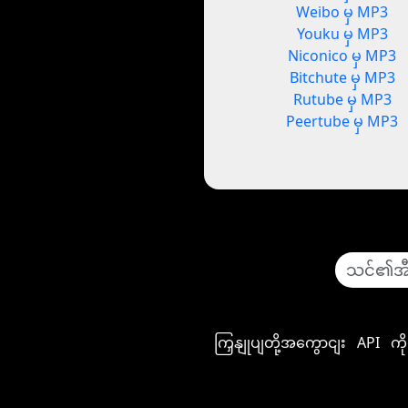
Weibo မှ MP3
Youku မှ MP3
Niconico မှ MP3
Bitchute မှ MP3
Rutube မှ MP3
Peertube မှ MP3
ကြှနျုပျတို့အကွောငျး
API
ကိ