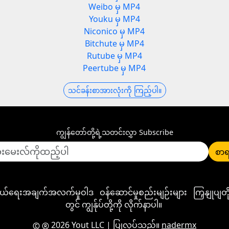
Weibo မှ MP4
Youku မှ MP4
Niconico မှ MP4
Bitchute မှ MP4
Rutube မှ MP4
Peertube မှ MP4
သင်ခန်းစာအားလုံးကို ကြည့်ပါ။
ကျွန်တော်တို့ရဲ့သတင်းလွှာ Subscribe
စာရ
ုယ်ရေးအချက်အလက်မူဝါဒ
ဝန်ဆောင်မှုစည်းမျဉ်းများ
ကြှနျုပျ
တွင် ကျွန်ုပ်တို့ကို လိုက်နာပါ။
2026 Yout LLC
| ပြုလုပ်သည်။
nadermx