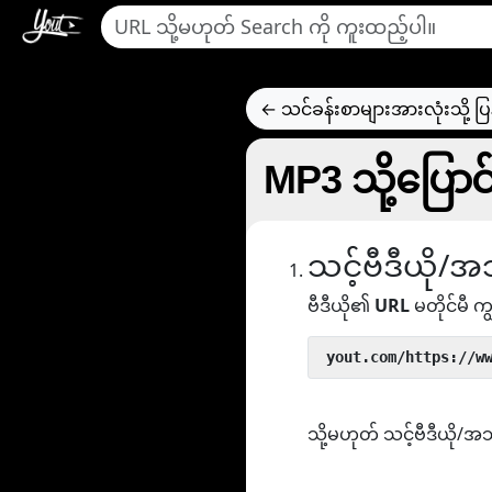
← သင်ခန်းစာများအားလုံးသို့ ပြ
MP3 သို့ပြောင
သင့်ဗီဒီယို/အသ
ဗီဒီယို၏
URL
မတိုင်မီ ကျွ
 yout.com/https://w
သို့မဟုတ် သင့်ဗီဒီယို/အ