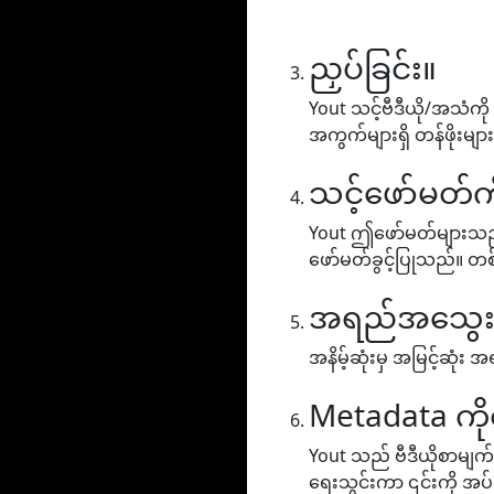
ညှပ်ခြင်း။
Yout သင့်ဗီဒီယို/အသံကို
အကွက်များရှိ တန်ဖိုးမျာ
သင့်ဖော်မတ်ကိ
Yout ဤဖော်မတ်များသည် MP
ဖော်မတ်ခွင့်ပြုသည်။ တစ်
အရည်အသွေးကိ
အနိမ့်ဆုံးမှ အမြင့်ဆု
Metadata ကိ
Yout သည် ဗီဒီယိုစာမျက်န
ရေးသွင်းကာ ၎င်းကို အပ်ဒ