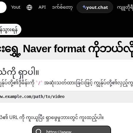
Yout
API
ဒက်စ်တော့
ကျူတိုရ
yout.chat
န်သွားရန်
်းရွှေ့ Naver format ကိုဘယ်လိ
ံကို ရှာပါ။
န်ုပ်တို့၏ဒိုမိန်းကို
အဆုံးသတ်ထားခြင်းဖြင့် ကျွန်ုပ်တို့၏လှည့်က
`/`
ww.example.com/path/to/video
သံ၏ URL ကို ကူးယူပြီး ရှာဖွေမှုဘားတွင် ကူးထည့်ပါ။