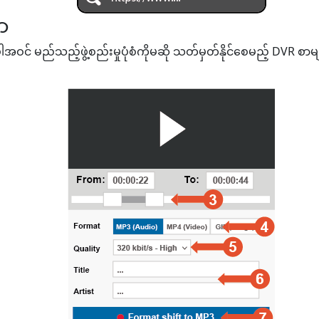
ာ
ဝင် မည်သည့်ဖွဲ့စည်းမှုပုံစံကိုမဆို သတ်မှတ်နိုင်စေမည့် DVR စာမျက