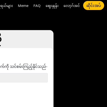
ဆိုင်းအပ်
ီရယ်များ
Meme
FAQ
ဈေးနှုန်း
လော့ဂ်အင်
ု
ွက်ကို သင်စမ်းကြည့်နိုင်သည်-