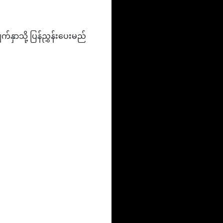
်နှာသို့ ပြန်ညွှန်းပေးမည်