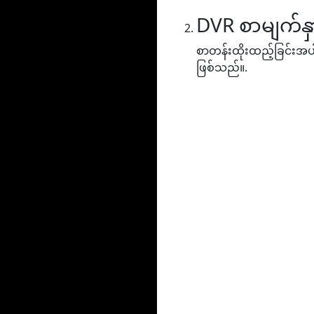
DVR စာမျက်နှ
စာတန်းထိုးထည့်ခြင်းအပါအ
ဖြစ်သည်။.