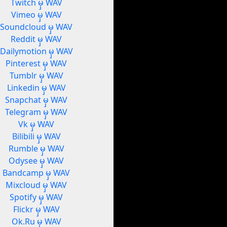
Twitch မှ WAV
Vimeo မှ WAV
Soundcloud မှ WAV
Reddit မှ WAV
Dailymotion မှ WAV
Pinterest မှ WAV
Tumblr မှ WAV
Linkedin မှ WAV
Snapchat မှ WAV
Telegram မှ WAV
Vk မှ WAV
Bilibili မှ WAV
Rumble မှ WAV
Odysee မှ WAV
Bandcamp မှ WAV
Mixcloud မှ WAV
Spotify မှ WAV
Flickr မှ WAV
Ok.Ru မှ WAV