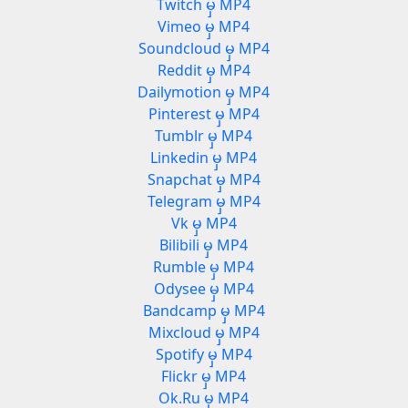
Twitch မှ MP4
Vimeo မှ MP4
Soundcloud မှ MP4
Reddit မှ MP4
3
Dailymotion မှ MP4
Pinterest မှ MP4
Tumblr မှ MP4
Linkedin မှ MP4
Snapchat မှ MP4
Telegram မှ MP4
Vk မှ MP4
Bilibili မှ MP4
Rumble မှ MP4
Odysee မှ MP4
Bandcamp မှ MP4
Mixcloud မှ MP4
Spotify မှ MP4
Flickr မှ MP4
Ok.Ru မှ MP4