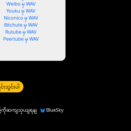
Weibo မှ WAV
Youku မှ WAV
Niconico မှ WAV
Bitchute မှ WAV
Rutube မှ WAV
Peertube မှ WAV
င်းသွင်းပါ
တို့ကိုဆကျသှယျရနျ
BlueSky