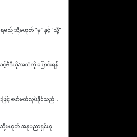
် သို့မဟုတ် "မှ" နှင့် "သို့"
့်ဗီဒီယို/အသံကို ပြောင်းရန်
င့် ဖော်မတ်လုပ်နိုင်သည်။.
ဉ် သို့မဟုတ် အနုပညာရှင်ဟု