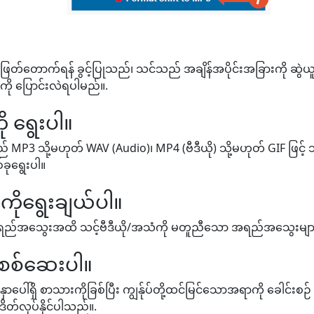
 ဖြတ်တောက်ရန် ခွင့်ပြုသည်၊ သင်သည် အချိန်အပိုင်းအခြားကို ဆွဲယူရမည
းကို ပြောင်းလဲရပါမည်။.
ု ရွေးပါ။
3 သို့မဟုတ် WAV (Audio)၊ MP4 (ဗီဒီယို) သို့မဟုတ် GIF ဖြင့် သင
ခုရွေးပါ။
ုရွေးချယ်ပါ။
ံး အရည်အသွေးအထိ သင့်ဗီဒီယို/အသံကို မတူညီသော အရည်အသွေးများဖြ
ုစစ်ဆေးပါ။
ှာပေါ်ရှိ စာသားကိုခြစ်ပြီး ကျွန်ုပ်တို့ထင်မြင်သောအရာကို ခေါင်းစ
ိတ်လုပ်နိုင်ပါသည်။.