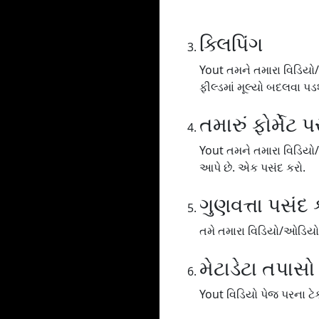
ક્લિપિંગ
Yout તમને તમારા વિડિયો/
ફીલ્ડમાં મૂલ્યો બદલવા પડશ
તમારું ફોર્મેટ 
Yout તમને તમારા વિડિયો
આપે છે. એક પસંદ કરો.
ગુણવત્તા પસંદ 
તમે તમારા વિડિયો/ઓડિયોને
મેટાડેટા તપાસો
Yout વિડિયો પેજ પરના ટેક્