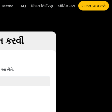
સાઇન અપ કરો
Meme
FAQ
કિંમત નિર્ધારણ
લૉગિન કરો
િત કરવી
 આ રીતે: