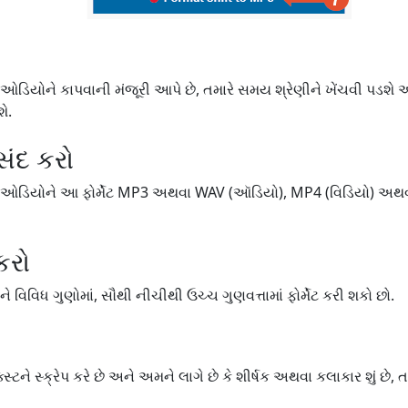
ઓડિયોને કાપવાની મંજૂરી આપે છે, તમારે સમય શ્રેણીને ખેંચવી પડશે 
ે.
પસંદ કરો
/ઓડિયોને આ ફોર્મેટ MP3 અથવા WAV (ઑડિયો), MP4 (વિડિયો) અથવા GI
કરો
 વિવિધ ગુણોમાં, સૌથી નીચીથી ઉચ્ચ ગુણવત્તામાં ફોર્મેટ કરી શકો છો.
સ્ટને સ્ક્રેપ કરે છે અને અમને લાગે છે કે શીર્ષક અથવા કલાકાર શું છે, 