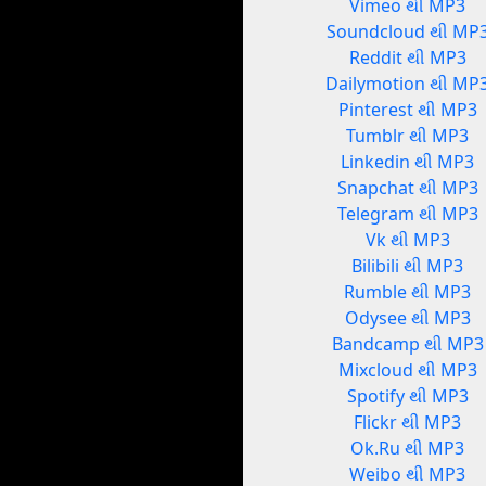
Vimeo થી MP3
Soundcloud થી MP
Reddit થી MP3
Dailymotion થી MP
Pinterest થી MP3
Tumblr થી MP3
Linkedin થી MP3
Snapchat થી MP3
Telegram થી MP3
Vk થી MP3
Bilibili થી MP3
Rumble થી MP3
Odysee થી MP3
Bandcamp થી MP3
Mixcloud થી MP3
Spotify થી MP3
Flickr થી MP3
Ok.Ru થી MP3
Weibo થી MP3