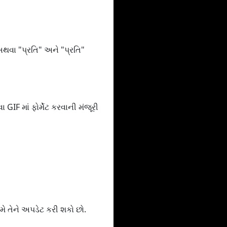
અથવા "પ્રતિ" અને "પ્રતિ"
F માં ફોર્મેટ કરવાની મંજૂરી
તમે તેને અપડેટ કરી શકો છો.