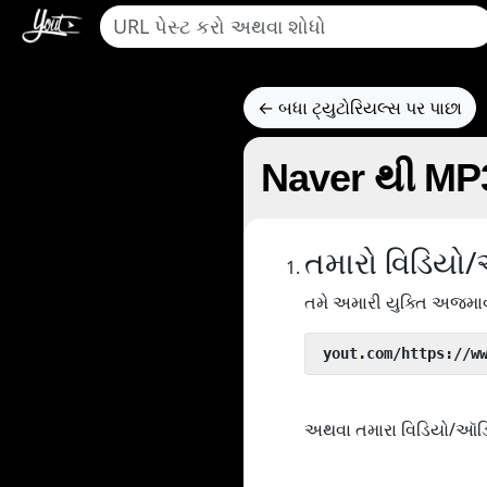
← બધા ટ્યુટોરિયલ્સ પર પાછા
Naver થી MP3 
તમારો વિડિયો
તમે અમારી યુક્તિ અજમાવ
 yout.com/https://w
અથવા તમારા વિડિયો/ઑડિઓન