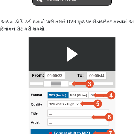
ર અથવા કૉપિ કરો દબાવો પછી તમને DVR પૃષ્ઠ પર રીડાયરેક્ટ કરવામાં
ેખાંકન સેટ કરી શકશો..