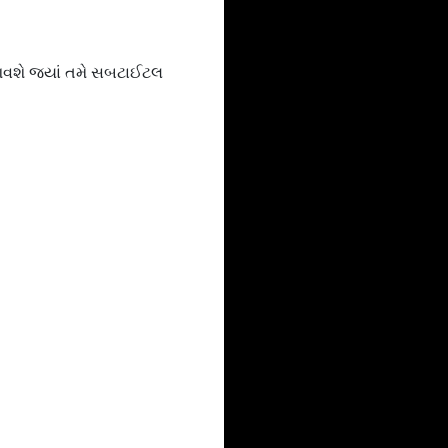
 આવશે જ્યાં તમે સબટાઈટલ