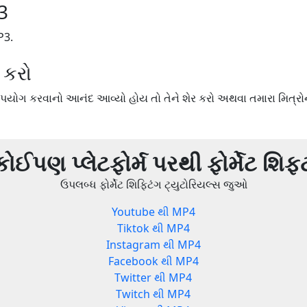
3
P3.
 કરો
યોગ કરવાનો આનંદ આવ્યો હોય તો તેને શેર કરો અથવા તમારા મિત્રોન
કોઈપણ પ્લેટફોર્મ પરથી ફોર્મેટ શિફ્
ઉપલબ્ધ ફોર્મેટ શિફ્ટિંગ ટ્યુટોરિયલ્સ જુઓ
Youtube થી MP4
Tiktok થી MP4
Instagram થી MP4
Facebook થી MP4
Twitter થી MP4
Twitch થી MP4