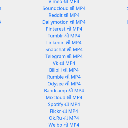
Vimeo થી MP4
3
Soundcloud થી MP4
Reddit થી MP4
3
Dailymotion થી MP4
Pinterest થી MP4
Tumblr થી MP4
Linkedin થી MP4
Snapchat થી MP4
Telegram થી MP4
Vk થી MP4
Bilibili થી MP4
Rumble થી MP4
Odysee થી MP4
Bandcamp થી MP4
Mixcloud થી MP4
Spotify થી MP4
Flickr થી MP4
Ok.Ru થી MP4
Weibo થી MP4