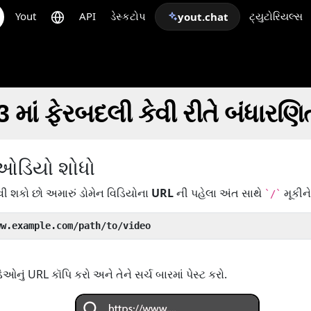
Yout
API
ડેસ્કટોપ
ટ્યુટોરિયલ્સ
yout.chat
માં ફેરબદલી કેવી રીતે બંધારણ
/ઓડિયો શોધો
ી શકો છો અમારું ડોમેન વિડિયોના
URL
ની પહેલા અંત સાથે
મૂકીને
`/`
ww.example.com/path/to/video
ું URL કૉપિ કરો અને તેને સર્ચ બારમાં પેસ્ટ કરો.