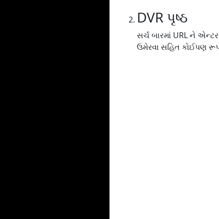
DVR પૃષ્ઠ
સર્ચ બારમાં URL ને એન્ટ
ઉમેરવા સહિત કોઈપણ રૂપર