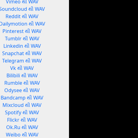
Vimeo થી WAV
Soundcloud થી WAV
Reddit થી WAV
Dailymotion થી WAV
Pinterest થી WAV
Tumblr થી WAV
Linkedin થી WAV
Snapchat થી WAV
Telegram થી WAV
Vk થી WAV
Bilibili થી WAV
Rumble થી WAV
Odysee થી WAV
Bandcamp થી WAV
Mixcloud થી WAV
Spotify થી WAV
Flickr થી WAV
Ok.Ru થી WAV
Weibo થી WAV