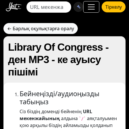
Тіркелу
← Барлық оқулықтарға оралу
Library Of Congress -
ден MP3 - ке ауысу
пішімі
Бейнеңізді/аудиоңызды
табыңыз
Сіз біздің доменді бейненің
URL
мекенжайының
алдына
аяқталуымен
`/`
қою арқылы біздің айламызды қолданып