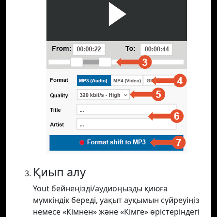
Қиып алу
Yout бейнеңізді/аудиоңызды қиюға
мүмкіндік береді, уақыт ауқымын сүйреуіңіз
немесе «Кімнен» және «Кімге» өрістеріндегі