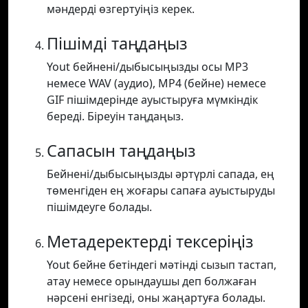
мәндерді өзгертуіңіз керек.
Пішімді таңдаңыз
Yout бейнені/дыбысыңызды осы MP3
немесе WAV (аудио), MP4 (бейне) немесе
GIF пішімдерінде ауыстыруға мүмкіндік
береді. Біреуін таңдаңыз.
Сапасын таңдаңыз
Бейнені/дыбысыңызды әртүрлі сапада, ең
төменгіден ең жоғары сапаға ауыстыруды
пішімдеуге болады.
Метадеректерді тексеріңіз
Yout бейне бетіндегі мәтінді сызып тастап,
атау немесе орындаушы деп болжаған
нәрсені енгізеді, оны жаңартуға болады.