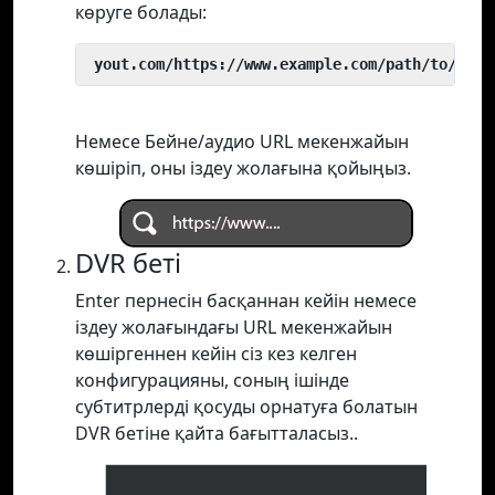
көруге болады:
 yout.com/https://www.example.com/path/to/vide
Немесе Бейне/аудио URL мекенжайын
көшіріп, оны іздеу жолағына қойыңыз.
DVR беті
Enter пернесін басқаннан кейін немесе
іздеу жолағындағы URL мекенжайын
көшіргеннен кейін сіз кез келген
конфигурацияны, соның ішінде
субтитрлерді қосуды орнатуға болатын
DVR бетіне қайта бағытталасыз..