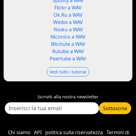
Spotify a WAV
Flickr a WAV
Ok.Ru a WAV
Weibo a WAV
Youku a WAV
Niconico a WAV
Bitchute a WAV
Rutube a WAV
Peertube a WAV
Vedi tutti i tutorial
Iscriviti alla nostra newsletter
Sottoscrivi
Chi siamo
API
politica sulla riservatezza
Termini di