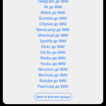
Telegram до WAV
Vk до WAV
Bilibili до WAV
Rumble до WAV
Odysee до WAV
Bandcamp до WAV
Mixcloud до WAV
Spotify до WAV
Flickr до WAV
Ok.Ru до WAV
Weibo до WAV
Youku до WAV
Niconico до WAV
Bitchute до WAV
Rutube до WAV
Peertube до WAV
Вижте всички уроци